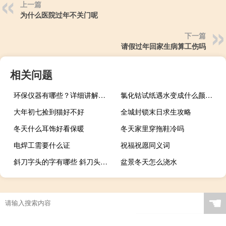
上一篇
为什么医院过年不关门呢
下一篇
请假过年回家生病算工伤吗
相关问题
环保仪器有哪些？详细讲解各类环保仪器的使用方法
氯化钴试纸遇水变成什么颜色（氯化钴）
大年初七捡到猫好不好
全城封锁末日求生攻略
冬天什么耳饰好看保暖
冬天家里穿拖鞋冷吗
电焊工需要什么证
祝福祝愿同义词
斜刀字头的字有哪些 斜刀头的字有哪些
盆景冬天怎么浇水
有辱斯文什么梗
☚