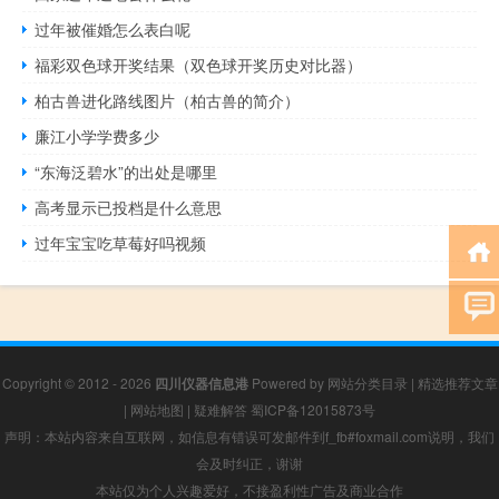
过年被催婚怎么表白呢
福彩双色球开奖结果（双色球开奖历史对比器）
柏古兽进化路线图片（柏古兽的简介）
廉江小学学费多少
“东海泛碧水”的出处是哪里
高考显示已投档是什么意思
过年宝宝吃草莓好吗视频
Copyright © 2012 - 2026
四川仪器信息港
Powered by
网站分类目录
|
精选推荐文章
|
网站地图
|
疑难解答
蜀ICP备12015873号
声明：本站内容来自互联网，如信息有错误可发邮件到f_fb#foxmail.com说明，我们
会及时纠正，谢谢
本站仅为个人兴趣爱好，不接盈利性广告及商业合作