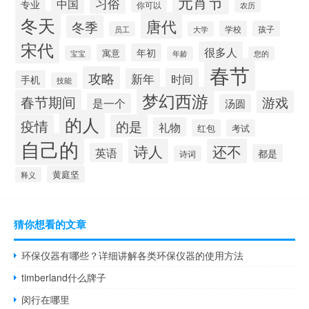
元宵节
习俗
中国
专业
你可以
农历
冬天
唐代
冬季
学校
孩子
员工
大学
宋代
很多人
年初
寓意
宝宝
年龄
您的
春节
攻略
新年
时间
手机
技能
梦幻西游
春节期间
游戏
是一个
汤圆
的人
疫情
的是
礼物
红包
考试
自己的
诗人
还不
英语
都是
诗词
黄庭坚
释义
猜你想看的文章
环保仪器有哪些？详细讲解各类环保仪器的使用方法
timberland什么牌子
闵行在哪里