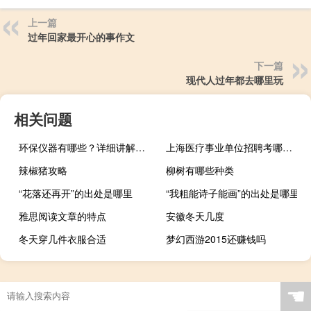
上一篇
过年回家最开心的事作文
下一篇
现代人过年都去哪里玩
相关问题
环保仪器有哪些？详细讲解各类环保仪器的使用方法
上海医疗事业单位招聘考哪几科
辣椒猪攻略
柳树有哪些种类
“花落还再开”的出处是哪里
“我粗能诗子能画”的出处是哪里
雅思阅读文章的特点
安徽冬天几度
冬天穿几件衣服合适
梦幻西游2015还赚钱吗
“杏镕镕暗泪结红冰”的出处是哪里
☚