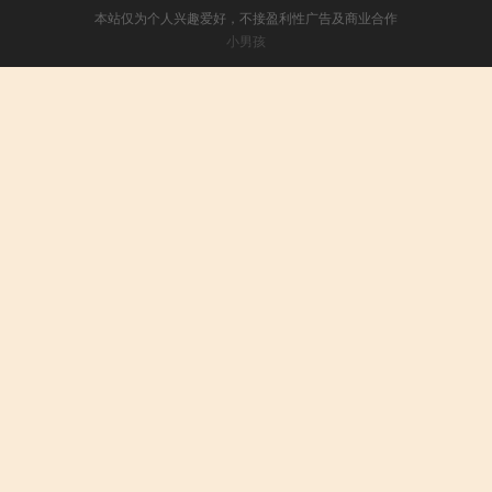
本站仅为个人兴趣爱好，不接盈利性广告及商业合作
小男孩