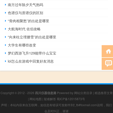
南方过年除夕天气热吗
色谱仪与质谱仪的区别
“骨肉相聚愁”的出处是哪里
大航海时代 佐伯攻略
“向来柱立埋腰雪”的出处是哪里
大学生有哪些改变
梦幻西游飞升129能带什么宝宝
lol怎么在游戏中回复好友消息
Copyright © 2012 - 2026
四川仪器信息港
Powered by
网站分类目录
|
精选推荐文章
|
网站地图
|
疑难解答
蜀ICP备12015873号
声明：本站内容来自互联网，如信息有错误可发邮件到f_fb#foxmail.com说明，我们
会及时纠正，谢谢