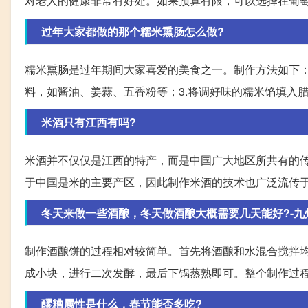
对老人的健康非常有好处。如果预算有限，可以选择在葡
过年大家都做的那个糯米熏肠怎么做?
糯米熏肠是过年期间大家喜爱的美食之一。制作方法如下：
料，如酱油、姜蒜、五香粉等；3.将调好味的糯米馅填入
米酒只有江西有吗?
米酒并不仅仅是江西的特产，而是中国广大地区所共有的
于中国是米的主要产区，因此制作米酒的技术也广泛流传
冬天来做一些酒酿，冬天做酒酿大概需要几天能好?-九
制作酒酿饼的过程相对较简单。首先将酒酿和水混合搅拌
成小块，进行二次发酵，最后下锅蒸熟即可。整个制作过
醪糟属性是什么，春节能否多吃?