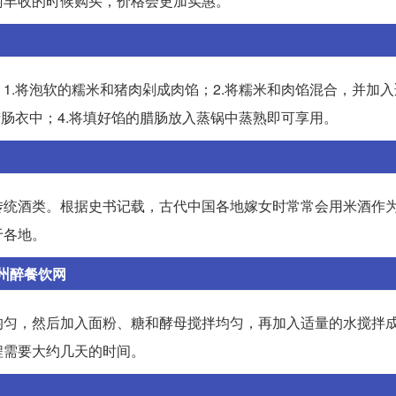
萄丰收的时候购买，价格会更加实惠。
1.将泡软的糯米和猪肉剁成肉馅；2.将糯米和肉馅混合，并加
腊肠衣中；4.将填好馅的腊肠放入蒸锅中蒸熟即可享用。
传统酒类。根据史书记载，古代中国各地嫁女时常常会用米酒作
于各地。
州醉餐饮网
均匀，然后加入面粉、糖和酵母搅拌均匀，再加入适量的水搅拌
程需要大约几天的时间。