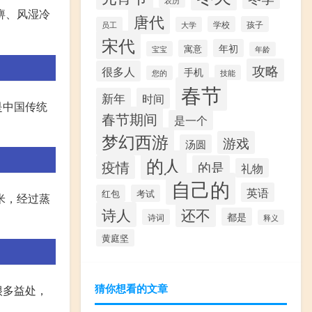
痹、风湿冷
唐代
学校
孩子
员工
大学
宋代
年初
寓意
宝宝
年龄
攻略
很多人
手机
技能
您的
春节
新年
时间
是中国传统
春节期间
是一个
梦幻西游
游戏
汤圆
的人
疫情
的是
礼物
自己的
英语
红包
考试
米，经过蒸
诗人
还不
都是
诗词
释义
黄庭坚
猜你想看的文章
很多益处，