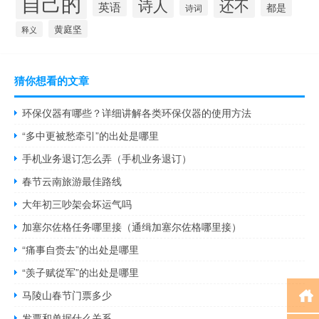
自己的
诗人
还不
英语
都是
诗词
黄庭坚
释义
猜你想看的文章
环保仪器有哪些？详细讲解各类环保仪器的使用方法
“多中更被愁牵引”的出处是哪里
手机业务退订怎么弄（手机业务退订）
春节云南旅游最佳路线
大年初三吵架会坏运气吗
加塞尔佐格任务哪里接（通缉加塞尔佐格哪里接）
“痛事自赍去”的出处是哪里
“羡子赋從军”的出处是哪里
马陵山春节门票多少
发票和单据什么关系