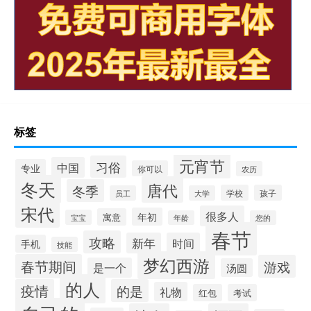
标签
元宵节
习俗
中国
专业
你可以
农历
冬天
唐代
冬季
学校
孩子
员工
大学
宋代
很多人
年初
寓意
宝宝
年龄
您的
春节
攻略
新年
时间
手机
技能
梦幻西游
春节期间
游戏
是一个
汤圆
的人
疫情
的是
礼物
红包
考试