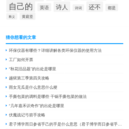
自己的
诗人
还不
英语
都是
诗词
黄庭坚
释义
猜你想看的文章
环保仪器有哪些？详细讲解各类环保仪器的使用方法
工厂如何开票
“秋花旧品题”的出处是哪里
越狱第三季第四关攻略
雨女无瓜是什么意思什么梗
手撕包菜的调料是哪些 干锅手撕包菜的做法
“几年嘉禾识奇作”的出处是哪里
伏魔战记弓箭手攻略
君子博学而日参省乎己的乎是什么意思（君子博学而日参省乎己的乎）