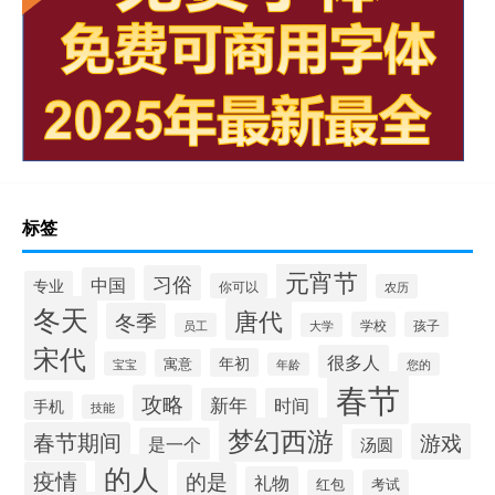
标签
元宵节
习俗
中国
专业
你可以
农历
冬天
唐代
冬季
学校
孩子
员工
大学
宋代
很多人
年初
寓意
宝宝
年龄
您的
春节
攻略
新年
时间
手机
技能
梦幻西游
春节期间
游戏
是一个
汤圆
的人
疫情
的是
礼物
红包
考试