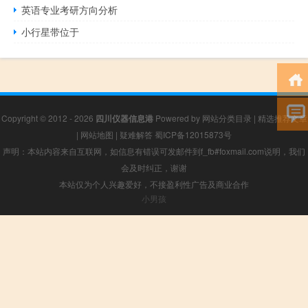
英语专业考研方向分析
小行星带位于
Copyright © 2012 - 2026
四川仪器信息港
Powered by
网站分类目录
|
精选推荐文章
|
网站地图
|
疑难解答
蜀ICP备12015873号
声明：本站内容来自互联网，如信息有错误可发邮件到f_fb#foxmail.com说明，我们
会及时纠正，谢谢
本站仅为个人兴趣爱好，不接盈利性广告及商业合作
小男孩