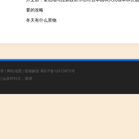
要的攻略
冬天有什么景物
文章
|
网站地图
|
疑难解答
蜀ICP备12015873号
，我们会及时纠正，谢谢