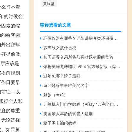
黄庭坚
什么打不着
年的时候会
猜你想看的文章
个因素的综
加的乘客需
环保仪器有哪些？详细讲解各类环保仪器的使用方法
们外出拜年
多声线女孩什么梗
最好提前做
韩国证券交易所将加强对题材股的监管
业厅应该是
爆枪英雄龙珠辅助 V5.4 官方最新版（爆枪英雄龙珠辅助 V5.4 官方最新版功能简介）
议提前规划
过年包哪个牌子最好
工作日要早
诗经楚辞中最唯美的名字
间前往，以
魅族（mx2）
根据个人和
计算机入门自学教程（VRay 1.5完全自学教程简介）
家庭的尊重
美国最大年龄的试管人是谁
，无论选择
格子围巾编织教程
定。如果舅