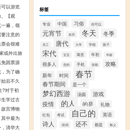
还可以游览
标签
力。【观
习俗
中国
专业
你可以
览一遍，领
冬天
元宵节
冬季
需要注意的
农历
唐代
铁票会很难
学校
孩子
员工
大学
宋代
家或外出旅
年初
寓意
宝宝
年龄
以免因票源
攻略
很多人
手机
技能
您的
春节
此，为了确
新年
时间
开始后不久
春节期间
是一个
生?对于初
梦幻西游
游戏
汤圆
学生学过古
的人
疫情
的是
礼物
、故宫博物
自己的
英语
红包
考试
。其中最为
诗人
还不
都是
诗词
释义
外，清华大