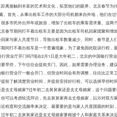
近距离接触到丰富的艺术和文化，拓宽他们的眼界。北京春节为
因素。首先，从事出租车工作的大部分司机都来自外地，他们在过
，很多市民外出拜年或旅游，增加了出租车的乘客需求量。这两
北京春节期间打不着出租车主要是因为出租车司机回家团聚和增
会回家与家人共度节日，导致出租车数量减少。同时，春节是人
节期间打不着出租车是一个普遍现象，为了避免因此耽误行程，
银行营业厅开门吗?现在2月1日是大年初二，北京的中国银行营
日要早些，下午往往会提前关门。因此，如果需要办理业务，建
的银行营业厅一般会开门，但营业时间会有所调整，往往比正常
好提前了解清楚营业时间，并提前安排好行程。可以选择早些时
还是去丈母娘家?过年初二去舅舅家还是去丈母娘家，这个问题要
，你可以考虑轮流拜访，先去舅舅家再去丈母娘家，以示对双方
亲近程度和交流频率来决定。最重要的是与家人共度团圆的时刻
】过年初二去舅舅家还是去丈母娘家要根据个人和家庭关系来决