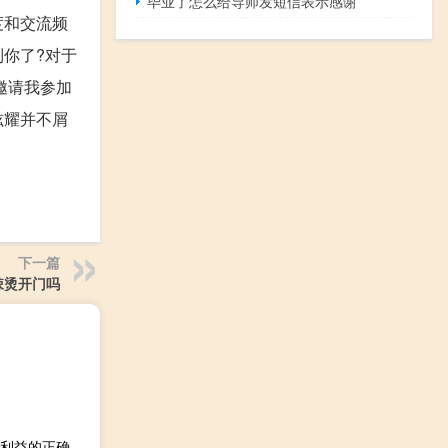
毕业了怎么给导师发短信表示感谢
度和交流频
你了?对于
邀请我参加
炫耀并不屑
下一篇
辣烫开门吗
外交部：望危地马拉新政府作出符合本国和人民根本和长远利益的正确决断