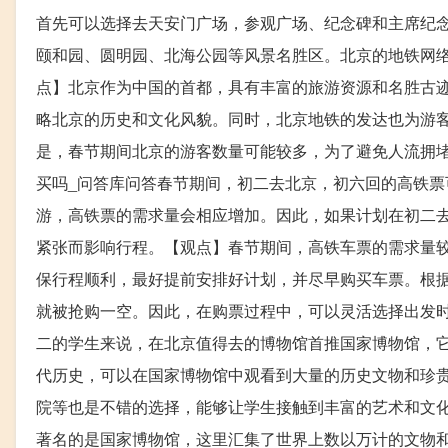
首先可以选择去天安门广场，参观广场、纪念碑和主席纪
颐和园、圆明园、北海公园等风景名胜区。北京的地铁网
点】北京作为中国的首都，具有丰富的旅游资源和名胜古
略北京的历史和文化风貌。同时，北京地铁的发达也为游
是，春节期间北京的游客数量可能较多，为了避免人流拥
买吗_问答库问答春节期间，初二去北京，初六回的高铁
游，高铁票的需求量会相应增加。因此，如果计划在初二
紧张而影响行程。【观点】春节期间，高铁车票的需求量
保行程顺利，最好提前安排好计划，并尽早购买车票。根
就被抢购一空。因此，在购票过程中，可以灵活选择出发时
二的学生来说，在北京值得去的博物馆首推国家博物馆，
代历史，可以在国家博物馆中观看到大量的历史文物和珍
院等也是不错的选择，能够让学生接触到丰富的艺术和文
著名的是国家博物馆，这里汇集了世界上数以万计的文物