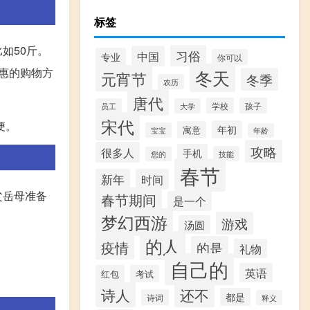
标签
如50斤。
习俗
中国
专业
你可以
实惠的购物方
冬天
元宵节
冬季
农历
唐代
学校
孩子
员工
大学
宋代
便。
年初
寓意
宝宝
年龄
攻略
很多人
手机
技能
您的
春节
新年
时间
父岳母准备
春节期间
是一个
梦幻西游
游戏
汤圆
的人
疫情
的是
礼物
自己的
英语
红包
考试
诗人
还不
都是
诗词
释义