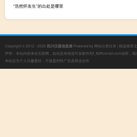
“浩然怀友生”的出处是哪里
Copyright © 2012 - 2026
四川仪器信息港
Powered by
网站分类目录
|
精选推荐
声明：本站内容来自互联网，如信息有错误可发邮件到f_fb#foxmail.com说明
本站仅为个人兴趣爱好，不接盈利性广告及商业合作