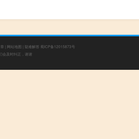
文章
|
网站地图
|
疑难解答
蜀ICP备12015873号
，我们会及时纠正，谢谢