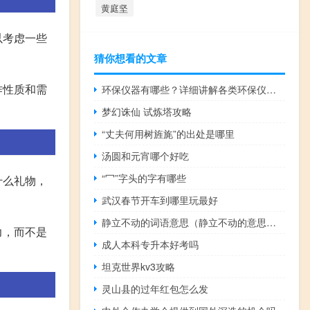
黄庭坚
以考虑一些
猜你想看的文章
作性质和需
环保仪器有哪些？详细讲解各类环保仪器的使用方法
梦幻诛仙 试炼塔攻略
“丈夫何用树旌旄”的出处是哪里
汤圆和元宵哪个好吃
“冖”字头的字有哪些
什么礼物，
武汉春节开车到哪里玩最好
静立不动的词语意思（静立不动的意思是）
力，而不是
成人本科专升本好考吗
坦克世界kv3攻略
灵山县的过年红包怎么发