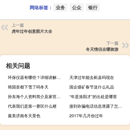
网络标签：
业务
公众
银行
上一篇
虎年过年创意图片大全
下一篇
冬天情侣去哪旅游
相关问题
环保仪器有哪些？详细讲解各类环保仪器的使用方法
天津过年能去蓟县吗现在
韩国首都下雪了吗冬天
国企煤矿春节送什么礼品
孙东海个人资料简介及家世（Najmeddin AlHadad简介）
“年是洛阳才”的出处是哪里
代表我们是第一赛区什么梗
接到诈骗电话信息泄露了怎么办
最美济南冬天景色
2017年几月份过年
特困学生买1517元演唱会门票？中山大学开展调查 到底什么情况嘞