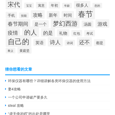
宋代
很多人
年初
寓意
宝宝
年龄
您的
春节
攻略
新年
时间
手机
技能
梦幻西游
春节期间
游戏
是一个
汤圆
的人
疫情
的是
礼物
红包
考试
自己的
诗人
还不
英语
都是
诗词
黄庭坚
释义
猜你想看的文章
环保仪器有哪些？详细讲解各类环保仪器的使用方法
妻4攻略
一个公司申请破产要多久
steal 攻略
“虚无倚岩崿”的出处是哪里