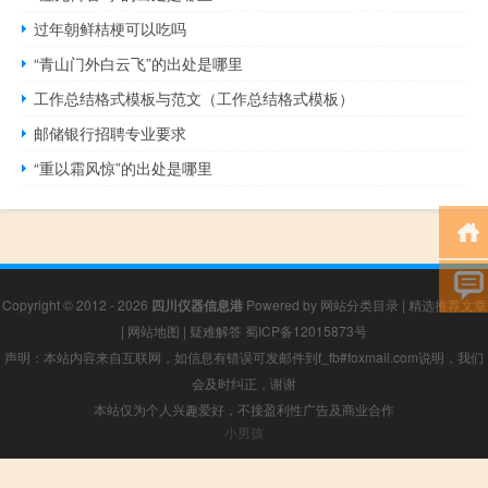
过年朝鲜桔梗可以吃吗
“青山门外白云飞”的出处是哪里
工作总结格式模板与范文（工作总结格式模板）
邮储银行招聘专业要求
“重以霜风惊”的出处是哪里
Copyright © 2012 - 2026
四川仪器信息港
Powered by
网站分类目录
|
精选推荐文章
|
网站地图
|
疑难解答
蜀ICP备12015873号
声明：本站内容来自互联网，如信息有错误可发邮件到f_fb#foxmail.com说明，我们
会及时纠正，谢谢
本站仅为个人兴趣爱好，不接盈利性广告及商业合作
小男孩