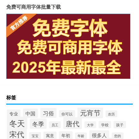
免费可商用字体批量下载
标签
元宵节
习俗
中国
专业
你可以
农历
冬天
唐代
冬季
学校
孩子
员工
大学
宋代
很多人
年初
寓意
宝宝
年龄
您的