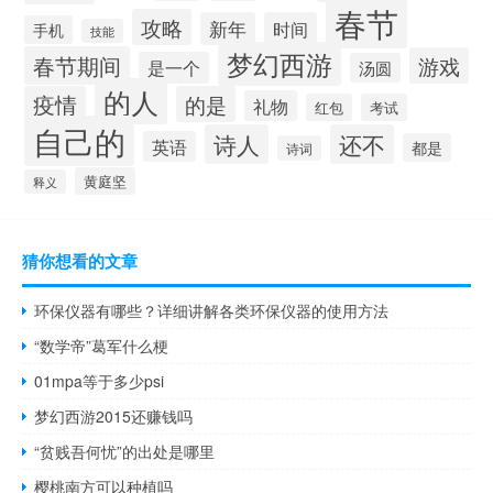
春节
攻略
新年
时间
手机
技能
梦幻西游
春节期间
游戏
是一个
汤圆
的人
疫情
的是
礼物
红包
考试
自己的
诗人
还不
英语
都是
诗词
黄庭坚
释义
猜你想看的文章
环保仪器有哪些？详细讲解各类环保仪器的使用方法
“数学帝”葛军什么梗
01mpa等于多少psi
梦幻西游2015还赚钱吗
“贫贱吾何忧”的出处是哪里
樱桃南方可以种植吗