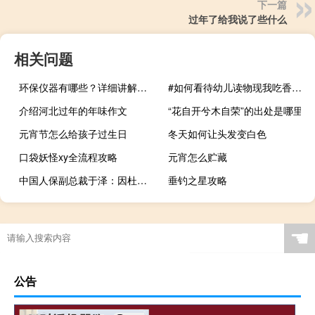
下一篇
过年了给我说了些什么
相关问题
环保仪器有哪些？详细讲解各类环保仪器的使用方法
#如何看待幼儿读物现我吃香蕉你吃皮#？ 到底什么情况嘞
介绍河北过年的年味作文
“花自开兮木自荣”的出处是哪里
元宵节怎么给孩子过生日
冬天如何让头发变白色
口袋妖怪xy全流程攻略
元宵怎么贮藏
中国人保副总裁于泽：因杜苏芮台风造成毛损失约38.6亿元 车险已赔付98%
垂钓之星攻略
公积金余额的查询有什么
☚
公告