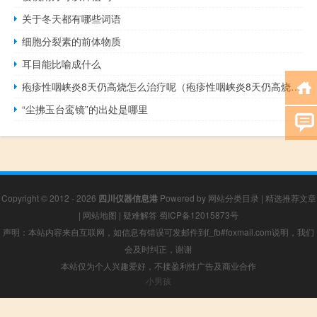
关于冬天都有哪些词语
细胞分裂素的前体物质
耳目能比喻成什么
疱疹性咽峡炎8天仍高烧怎么治疗呢（疱疹性咽峡炎8天仍高烧怎么治疗）
“尘拂玉台鸾镜”的出处是哪里
Copyright © 2012 - 2026
四川仪器信息港
Powered by
网站分类目录
|
精选推荐文章
|
网站地图
|
疑难解答
蜀ICP备12015873号
声明：本站内容来自互联网，如信息有错误可发邮件到f_fb#foxmail.com说明，我们
会及时纠正，谢谢
本站仅为个人兴趣爱好，不接盈利性广告及商业合作
小男孩