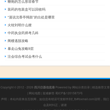
鞭炮的怎么形容春节
装药的包装盒可以回收吗
“漫说沈香亭羯鼓”的出处是哪里
火钳刘明什么梗
中药执业药师考几科
阁楼逃脱攻略
暴走山兔攻略9层
注会综合考试会考什么
Copyright © 2012 - 2026
四川仪器信息港
Powered by
网站分类目录
|
精选推荐文章
|
网站地图
|
疑难解答
蜀ICP备12015873号
声明：本站内容来自互联网，如信息有错误可发邮件到f_fb#foxmail.com说明，我们
会及时纠正，谢谢