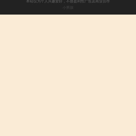
本站仅为个人兴趣爱好，不接盈利性广告及商业合作
小男孩