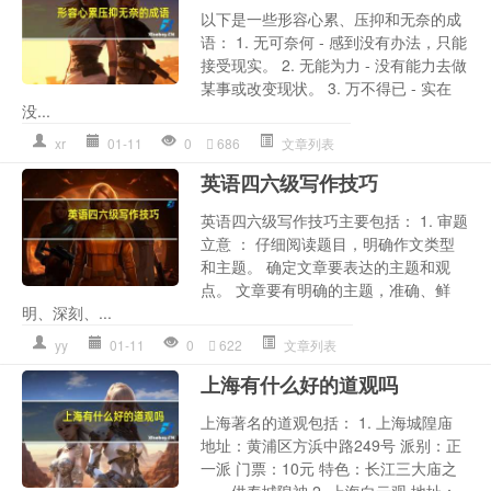
以下是一些形容心累、压抑和无奈的成
语： 1. 无可奈何 - 感到没有办法，只能
接受现实。 2. 无能为力 - 没有能力去做
某事或改变现状。 3. 万不得已 - 实在
没...
xr
01-11
0
686
文章列表
英语四六级写作技巧
英语四六级写作技巧主要包括： 1. 审题
立意 ： 仔细阅读题目，明确作文类型
和主题。 确定文章要表达的主题和观
点。 文章要有明确的主题，准确、鲜
明、深刻、...
yy
01-11
0
622
文章列表
上海有什么好的道观吗
上海著名的道观包括： 1. 上海城隍庙
地址：黄浦区方浜中路249号 派别：正
一派 门票：10元 特色：长江三大庙之
一，供奉城隍神 2. 上海白云观 地址：