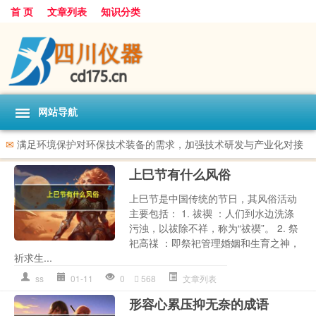
首 页
文章列表
知识分类
网站导航
✉
满足环境保护对环保技术装备的需求，加强技术研发与产业化对接
上巳节有什么风俗
上巳节是中国传统的节日，其风俗活动
主要包括： 1. 祓禊 ：人们到水边洗涤
污浊，以祓除不祥，称为“祓禊”。 2. 祭
祀高禖 ：即祭祀管理婚姻和生育之神，
祈求生...
ss
01-11
0
568
文章列表
形容心累压抑无奈的成语