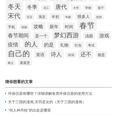
冬天
唐代
冬季
学校
孩子
员工
大学
宋代
很多人
年初
寓意
宝宝
年龄
您的
春节
攻略
新年
时间
手机
技能
梦幻西游
春节期间
游戏
是一个
汤圆
的人
疫情
的是
礼物
红包
考试
自己的
诗人
还不
英语
都是
诗词
黄庭坚
释义
猜你想看的文章
环保仪器有哪些？详细讲解各类环保仪器的使用方法
关于三国的漫画,关羽是女的（关于三国的漫画）
“何人种丹桂”的出处是哪里