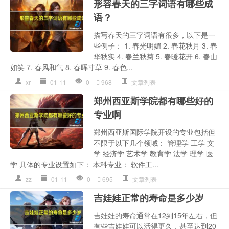
形容春天的三字词语有哪些成
语？
描写春天的三字词语有很多，以下是一
些例子： 1. 春光明媚 2. 春花秋月 3. 春
华秋实 4. 春兰秋菊 5. 春暖花开 6. 春山
如笑 7. 春风和气 8. 春晖寸草 9. 春色...
xr
01-11
0
968
文章列表
郑州西亚斯学院都有哪些好的
专业啊
郑州西亚斯国际学院开设的专业包括但
不限于以下几个领域： 管理学 工学 文
学 经济学 艺术学 教育学 法学 理学 医
学 具体的专业设置如下： 本科专业： 软件工...
zz
01-11
0
695
文章列表
吉娃娃正常的寿命是多少岁
吉娃娃的寿命通常在12到15年左右，但
有些吉娃娃可以活得更久，甚至达到20