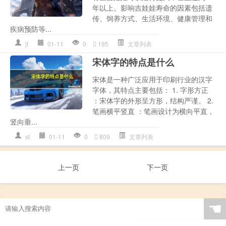
年以上。影响吉娃娃寿命的因素包括遗
传、饲养方式、生活环境、健康管理和
疾病预防等...
jt
01-11
0
195
文章列表
宋体字的特点是什么
宋体是一种广泛应用于印刷行业的汉字
字体，其特点主要包括： 1. 字形方正
：宋体字的外形呈方形，结构严谨。 2.
笔画横平竖直 ：笔画设计为横向平直，
竖向垂...
st
01-11
0
809
文章列表
上一页
下一页
☚