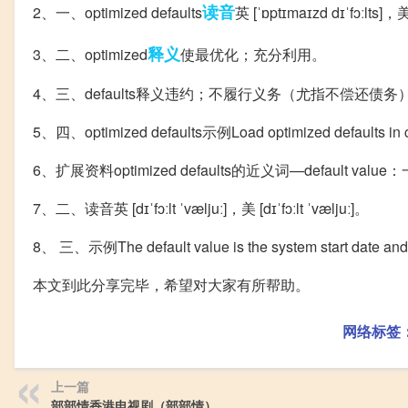
读音
2、一、optimized defaults
英 [ˈɒptɪmaɪzd dɪˈfɔːlts]，美
释义
3、二、optimized
使最优化；充分利用。
4、三、defaults释义违约；不履行义务（尤指不偿还债
5、四、optimized defaults示例Load optimized defaul
6、扩展资料optimized defaults的近义词—default
7、二、读音英 [dɪˈfɔːlt ˈvæljuː]，美 [dɪˈfɔːlt ˈvæljuː]。
8、 三、示例The default value is the system start
本文到此分享完毕，希望对大家有所帮助。
网络标签
上一篇
部部情香港电视剧（部部情）