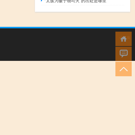
“太簇为徽于物司火”的出处是哪里
小男孩