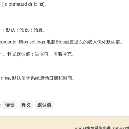
 [ˈɑːptɪmaɪzd dɪˈfɔːlts]。
务）；默认；预设；预置。
ts in computer Blos settings.电脑Blos设置里头的载入优化默认值。
 value：一、释义默认值；缺省值；省略补充。
 date and time. 默认值为系统启动日期和时间。
：
读音
释义
默认值
ghost恢复系统步骤（ghos