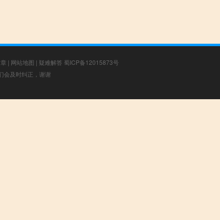
文章
|
网站地图
|
疑难解答
蜀ICP备12015873号
，我们会及时纠正，谢谢