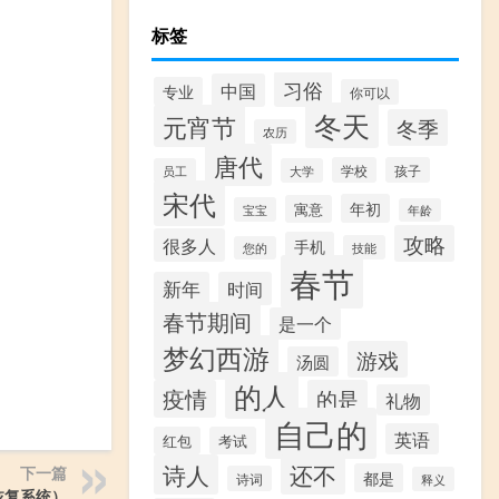
标签
习俗
中国
专业
你可以
冬天
元宵节
冬季
农历
唐代
学校
孩子
员工
大学
宋代
年初
寓意
宝宝
年龄
攻略
很多人
手机
技能
您的
春节
新年
时间
春节期间
是一个
梦幻西游
游戏
汤圆
的人
疫情
的是
礼物
自己的
英语
红包
考试
诗人
还不
下一篇
都是
诗词
释义
t恢复系统）