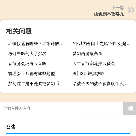
下一篇
山兔副本攻略九
相关问题
环保仪器有哪些？详细讲解各类环保仪器的使用方法
“仆以为有国士之风”的出处是哪里
考研中医药大学排名
梦幻西游最高血
春节分会场有长春吗
今年春节寒流持续多久
管理会计师都有哪些题型
澳门2日旅游攻略
梦幻过年是不是要屯梦幻币
给孩子买的孩子很喜欢什么梗什么梗
牛拜年怎么画
☚
公告