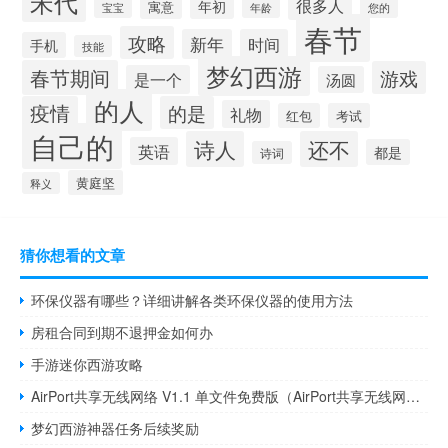
宋代
很多人
年初
寓意
宝宝
年龄
您的
春节
攻略
新年
时间
手机
技能
梦幻西游
春节期间
游戏
是一个
汤圆
的人
疫情
的是
礼物
红包
考试
自己的
诗人
还不
英语
都是
诗词
黄庭坚
释义
猜你想看的文章
环保仪器有哪些？详细讲解各类环保仪器的使用方法
房租合同到期不退押金如何办
手游迷你西游攻略
AirPort共享无线网络 V1.1 单文件免费版（AirPort共享无线网络 V1.1 单文件免费版功能简介）
梦幻西游神器任务后续奖励