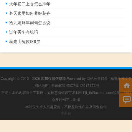
大年初二上香怎么拜年
冬天家里如何养好花卉
给儿媳拜年词句怎么说
过年买车有坑吗
暴走山兔攻略9层
Copyright © 2012 - 2026
四川仪器信息港
Powered by
网站分类目录
|
精选推荐文章
|
网站地图
|
疑难解答
蜀ICP备12015873号
声明：本站内容来自互联网，如信息有错误可发邮件到f_fb#foxmail.com说明，我们
会及时纠正，谢谢
本站仅为个人兴趣爱好，不接盈利性广告及商业合作
小男孩