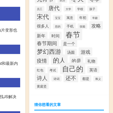
唐代
学校
孩子
员工
大学
宋代
年初
寓意
宝宝
年龄
攻略
很多人
手机
技能
您的
触片变形也
春节
新年
时间
春节期间
是一个
梦幻西游
游戏
汤圆
的人
疫情
的是
礼物
dat和最新内
自己的
英语
红包
考试
诗人
还不
都是
诗词
释义
黄庭坚
找JS解决
猜你想看的文章