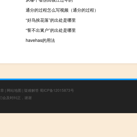
通分的过程怎么写视频（通分的过程）
“好鸟挨花落”的出处是哪里
“誓不出篱户”的出处是哪里
havehas的用法
文章
|
网站地图
|
疑难解答
蜀ICP备12015873号
，我们会及时纠正，谢谢