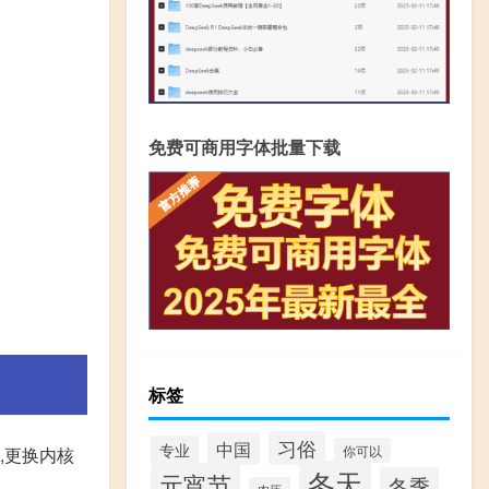
免费可商用字体批量下载
标签
习俗
中国
专业
你可以
,更换内核
冬天
元宵节
冬季
农历