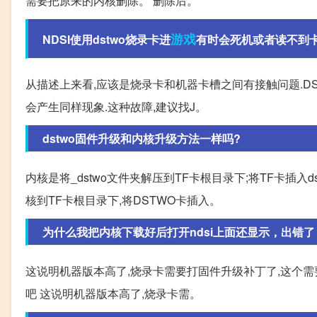
需要把原来的内核删除。 删除后。
游戏
NDSI使用dstwo烧录卡进
有时会死机或者读不到卡
从描述上来看,应该是烧录卡和机器卡槽之间有接触问题.D
会产生同样现象.这种故障,建议找J。
dstwo固件升级和内核升级方法一样吗?
内核是将_dstwo文件夹解压到TF卡根目录下;将TF卡插入dstwo
核到TF卡根目录下,将DSTWO卡插入。
为什么我把内核下载好后打开ndsi上面还显示，出错了
这说明机器版本高了,烧录卡需要打固件升级补丁了,这个需要
吧 这说明机器版本高了,烧录卡需。