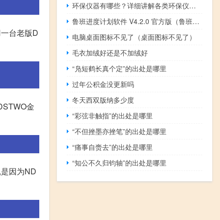
环保仪器有哪些？详细讲解各类环保仪器的使用方法
鲁班进度计划软件 V4.2.0 官方版（鲁班进度计划软件 V4.2.0 官方版功能简介）
用一台老版D
电脑桌面图标不见了（桌面图标不见了）
毛衣加绒好还是不加绒好
“凫短鹤长真个定”的出处是哪里
过年公积金没更新吗
冬天西双版纳多少度
,DSTWO金
“彩弦非触指”的出处是哪里
“不但挫墨亦挫笔”的出处是哪里
“痛事自赍去”的出处是哪里
“知公不久归钧轴”的出处是哪里
,是因为ND