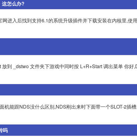
，这怎么办?
O的官网进入后找到支持6.1的系统升级插件并下载安装在内核里,使
 放到 _dstwo 文件夹下游戏中同时按 L+R+Start 调出菜单 你好
机能跟NDS没什么区别,NDS刚出来时下面带一个SLOT-2插槽
砖吗