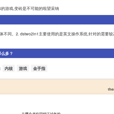
对3DS的游戏,变砖是不可能的啦望采纳
群体不同。2. dstwo2in1主要使用的是英文操作系统,针对的需要
贵那么多？
：
内核
游戏
金手指
th
从哪个省份回镇江过年的