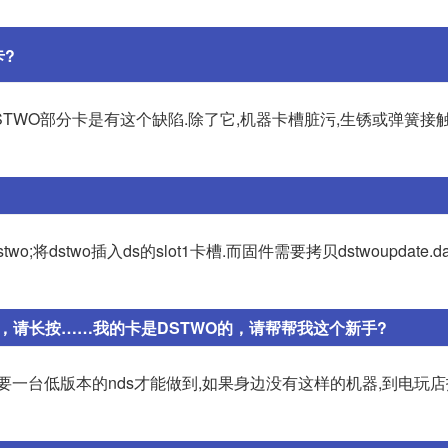
?
STWO部分卡是有这个缺陷.除了它,机器卡槽脏污,生锈或弹簧接
;将dstwo插入ds的slot1卡槽.而固件需要拷贝dstwoupdate.
，请长按……我的卡是DSTWO的，请帮帮我这个新手?
一台低版本的nds才能做到,如果身边没有这样的机器,到电玩店