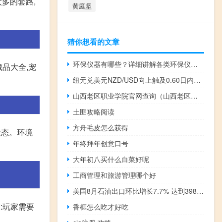
多的套路,
黄庭坚
猜你想看的文章
环保仪器有哪些？详细讲解各类环保仪器的使用方法
品大全,宠
纽元兑美元NZD/USD向上触及0.60日内涨0.65%
山西老区职业学院官网查询（山西老区职业学院官网）
土匪攻略阅读
方舟毛皮怎么获得
状态。环境
年终拜年创意口号
大年初八买什么白菜好呢
工商管理和旅游管理哪个好
美国8月石油出口环比增长7.7% 达到398.9万桶/日
:玩家需要
香榧怎么吃才好吃