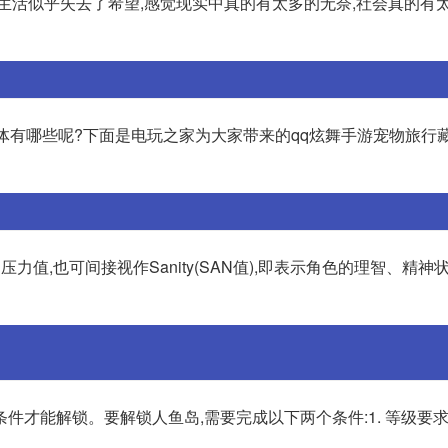
生活似乎失去了希望,感觉现实中真的有太多的无奈,社会真的有太
体有哪些呢?下面是电玩之家为大家带来的qq炫舞手游宠物旅行藏
压力值,也可间接视作Sanity(SAN值),即表示角色的理智、精神
件才能解锁。要解锁人鱼岛,需要完成以下两个条件:1. 等级要求