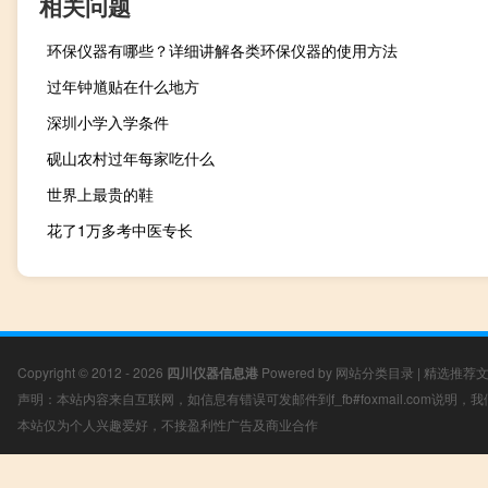
相关问题
环保仪器有哪些？详细讲解各类环保仪器的使用方法
过年钟馗贴在什么地方
深圳小学入学条件
砚山农村过年每家吃什么
世界上最贵的鞋
花了1万多考中医专长
Copyright © 2012 - 2026
四川仪器信息港
Powered by
网站分类目录
|
精选推荐
声明：本站内容来自互联网，如信息有错误可发邮件到f_fb#foxmail.com说明
本站仅为个人兴趣爱好，不接盈利性广告及商业合作