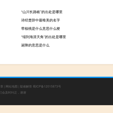
“山川长路岐”的出处是哪里
诗经楚辞中最唯美的名字
带核桃是什么意思什么梗
“缩到海涯天角”的出处是哪里
诞降的意思是什么
文章
|
网站地图
|
疑难解答
蜀ICP备12015873号
，我们会及时纠正，谢谢