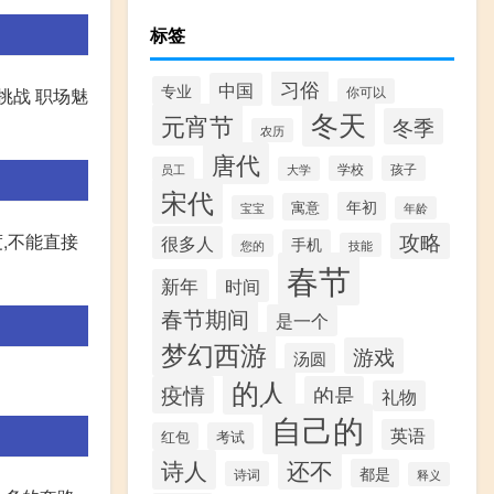
标签
习俗
中国
专业
你可以
挑战 职场魅
冬天
元宵节
冬季
农历
唐代
学校
孩子
员工
大学
宋代
年初
寓意
宝宝
年龄
攻略
,不能直接
很多人
手机
技能
您的
春节
新年
时间
春节期间
是一个
梦幻西游
游戏
汤圆
的人
疫情
的是
礼物
自己的
英语
红包
考试
诗人
还不
都是
诗词
释义