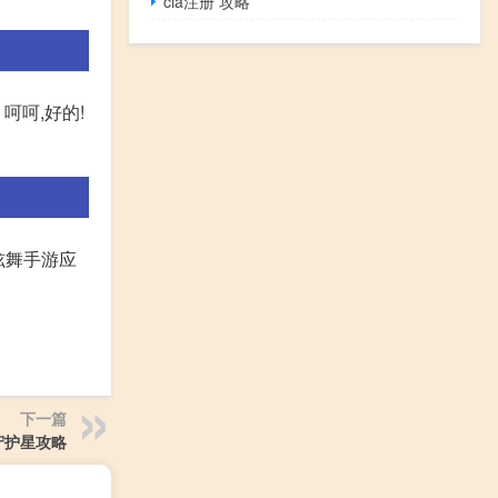
cia注册 攻略
呵呵,好的!
炫舞手游应
下一篇
守护星攻略