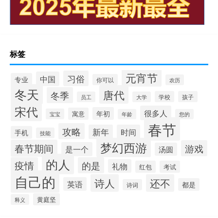
标签
元宵节
习俗
中国
专业
你可以
农历
冬天
唐代
冬季
学校
孩子
员工
大学
宋代
很多人
年初
寓意
宝宝
年龄
您的
春节
攻略
新年
时间
手机
技能
梦幻西游
春节期间
游戏
是一个
汤圆
的人
疫情
的是
礼物
红包
考试
自己的
诗人
还不
英语
都是
诗词
黄庭坚
释义