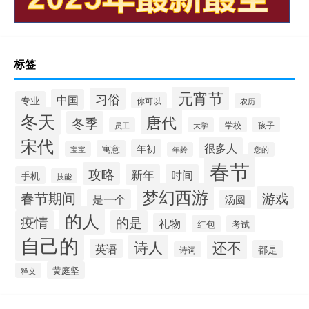
标签
元宵节
习俗
中国
专业
你可以
农历
冬天
唐代
冬季
学校
孩子
员工
大学
宋代
很多人
年初
寓意
宝宝
年龄
您的
春节
攻略
新年
时间
手机
技能
梦幻西游
春节期间
游戏
是一个
汤圆
的人
疫情
的是
礼物
红包
考试
自己的
诗人
还不
英语
都是
诗词
黄庭坚
释义