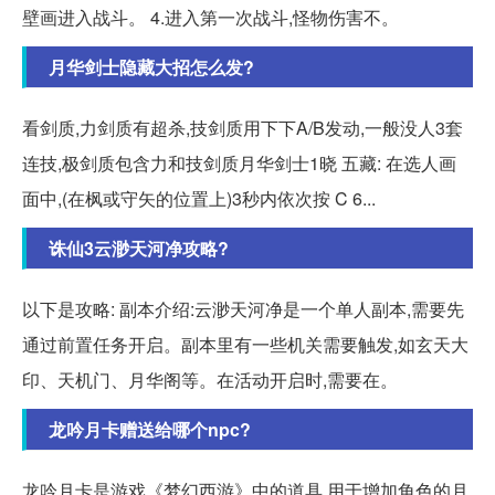
壁画进入战斗。 4.进入第一次战斗,怪物伤害不。
月华剑士隐藏大招怎么发?
看剑质,力剑质有超杀,技剑质用下下A/B发动,一般没人3套
连技,极剑质包含力和技剑质月华剑士1晓 五藏: 在选人画
面中,(在枫或守矢的位置上)3秒内依次按 C 6...
诛仙3云渺天河净攻略?
以下是攻略: 副本介绍:云渺天河净是一个单人副本,需要先
通过前置任务开启。副本里有一些机关需要触发,如玄天大
印、天机门、月华阁等。在活动开启时,需要在。
龙吟月卡赠送给哪个npc?
龙吟月卡是游戏《梦幻西游》中的道具,用于增加角色的月