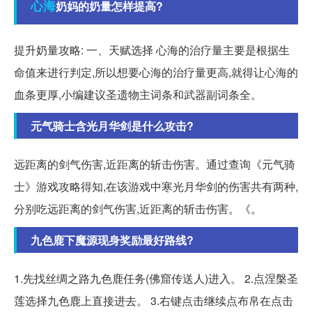
心海
奶妈的奶量怎样提高?
提升奶量攻略: 一、天赋选择 心海的治疗量主要是根据生
命值来进行判定,所以想要心海的治疗量更高,就得让心海的
血条更厚,小编建议圣遗物主词条和武器副词条全。
元气骑士含光月华剑是什么攻击?
远距离的剑气伤害,近距离的斩击伤害。通过查询《元气骑
士》游戏攻略得知,在该游戏中寒光月华剑的伤害共有两种,
分别吃远距离的剑气伤害,近距离的斩击伤害。《。
九色鹿下魔源现身奖励最好路线?
1.先找丝绸之路九色鹿任务(佛窟传送人)进入。 2.点涅槃圣
莲选择九色鹿上直接进去。 3.右键点击继续点布帛在点击