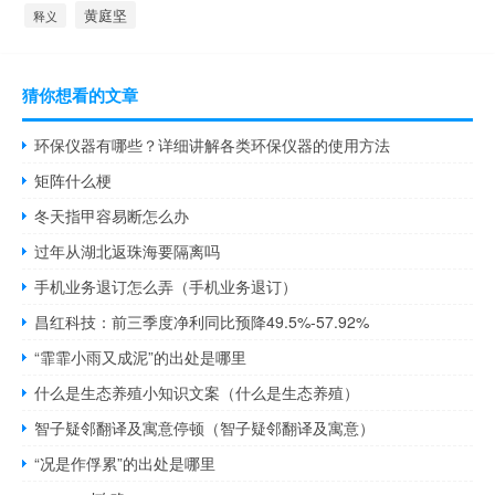
黄庭坚
释义
猜你想看的文章
环保仪器有哪些？详细讲解各类环保仪器的使用方法
矩阵什么梗
冬天指甲容易断怎么办
过年从湖北返珠海要隔离吗
手机业务退订怎么弄（手机业务退订）
昌红科技：前三季度净利同比预降49.5%-57.92%
“霏霏小雨又成泥”的出处是哪里
什么是生态养殖小知识文案（什么是生态养殖）
智子疑邻翻译及寓意停顿（智子疑邻翻译及寓意）
“况是作俘累”的出处是哪里