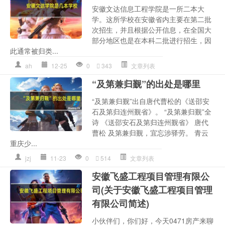
安徽文达信息工程学院是一所二本大
学。这所学校在安徽省内主要在第二批
次招生，并且根据公开信息，在全国大
部分地区也是在本科二批进行招生，因
此通常被归类...
ah
12-25
0
343
文章列表
“及第兼归觐”的出处是哪里
“及第兼归觐”出自唐代曹松的《送邵安
石及第归连州觐省》。 “及第兼归觐”全
诗 《送邵安石及第归连州觐省》 唐代
曹松 及第兼归觐，宜忘涉驿劳。 青云
重庆少...
jzj
11-23
0
514
文章列表
安徽飞盛工程项目管理有限公
司(关于安徽飞盛工程项目管理
有限公司简述)
小伙伴们，你们好，今天0471房产来聊