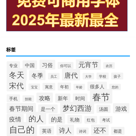
标签
元宵节
习俗
中国
专业
你可以
农历
冬天
唐代
冬季
学校
孩子
员工
大学
宋代
很多人
年初
寓意
宝宝
年龄
您的
春节
攻略
新年
时间
手机
技能
梦幻西游
春节期间
游戏
是一个
汤圆
的人
疫情
的是
礼物
红包
考试
自己的
诗人
还不
英语
都是
诗词