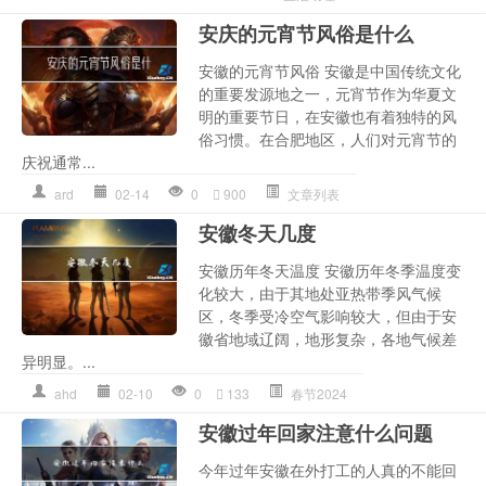
安庆的元宵节风俗是什么
安徽的元宵节风俗 安徽是中国传统文化
的重要发源地之一，元宵节作为华夏文
明的重要节日，在安徽也有着独特的风
俗习惯。在合肥地区，人们对元宵节的
庆祝通常...
ard
02-14
0
900
文章列表
安徽冬天几度
安徽历年冬天温度 安徽历年冬季温度变
化较大，由于其地处亚热带季风气候
区，冬季受冷空气影响较大，但由于安
徽省地域辽阔，地形复杂，各地气候差
异明显。...
ahd
02-10
0
133
春节2024
安徽过年回家注意什么问题
今年过年安徽在外打工的人真的不能回