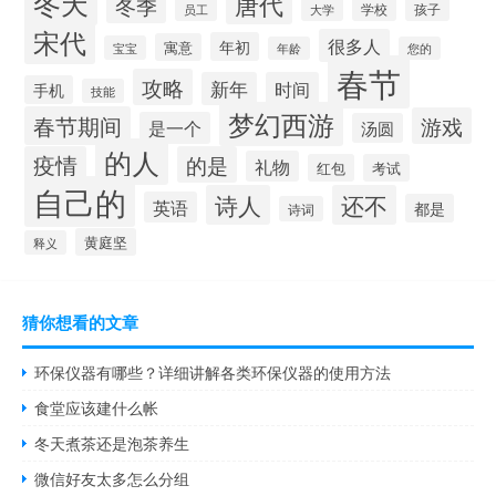
冬天
唐代
冬季
学校
孩子
员工
大学
宋代
很多人
年初
寓意
宝宝
年龄
您的
春节
攻略
新年
时间
手机
技能
梦幻西游
春节期间
游戏
是一个
汤圆
的人
疫情
的是
礼物
红包
考试
自己的
诗人
还不
英语
都是
诗词
黄庭坚
释义
猜你想看的文章
环保仪器有哪些？详细讲解各类环保仪器的使用方法
食堂应该建什么帐
冬天煮茶还是泡茶养生
微信好友太多怎么分组