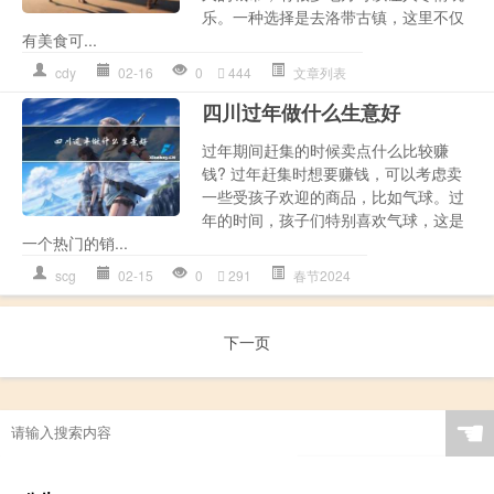
乐。一种选择是去洛带古镇，这里不仅
有美食可...
cdy
02-16
0
444
文章列表
四川过年做什么生意好
过年期间赶集的时候卖点什么比较赚
钱? 过年赶集时想要赚钱，可以考虑卖
一些受孩子欢迎的商品，比如气球。过
年的时间，孩子们特别喜欢气球，这是
一个热门的销...
scg
02-15
0
291
春节2024
下一页
☚