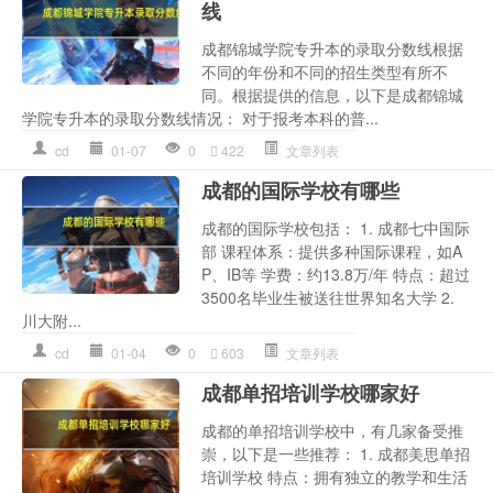
线
成都锦城学院专升本的录取分数线根据
不同的年份和不同的招生类型有所不
同。根据提供的信息，以下是成都锦城
学院专升本的录取分数线情况： 对于报考本科的普...
cd
01-07
0
422
文章列表
成都的国际学校有哪些
成都的国际学校包括： 1. 成都七中国际
部 课程体系：提供多种国际课程，如A
P、IB等 学费：约13.8万/年 特点：超过
3500名毕业生被送往世界知名大学 2.
川大附...
cd
01-04
0
603
文章列表
成都单招培训学校哪家好
成都的单招培训学校中，有几家备受推
崇，以下是一些推荐： 1. 成都美思单招
培训学校 特点：拥有独立的教学和生活