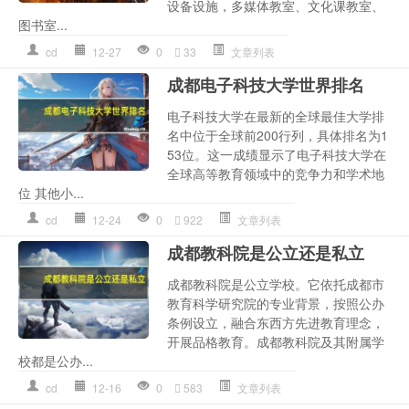
设备设施，多媒体教室、文化课教室、
图书室...
cd
12-27
0
33
文章列表
成都电子科技大学世界排名
电子科技大学在最新的全球最佳大学排
名中位于全球前200行列，具体排名为1
53位。这一成绩显示了电子科技大学在
全球高等教育领域中的竞争力和学术地
位 其他小...
cd
12-24
0
922
文章列表
成都教科院是公立还是私立
成都教科院是公立学校。它依托成都市
教育科学研究院的专业背景，按照公办
条例设立，融合东西方先进教育理念，
开展品格教育。成都教科院及其附属学
校都是公办...
cd
12-16
0
583
文章列表