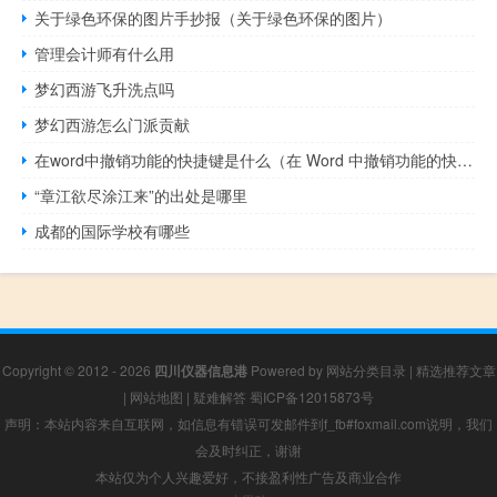
关于绿色环保的图片手抄报（关于绿色环保的图片）
管理会计师有什么用
梦幻西游飞升洗点吗
梦幻西游怎么门派贡献
在word中撤销功能的快捷键是什么（在 Word 中撤销功能的快捷键是什么）
“章江欲尽涂江来”的出处是哪里
成都的国际学校有哪些
Copyright © 2012 - 2026
四川仪器信息港
Powered by
网站分类目录
|
精选推荐文章
|
网站地图
|
疑难解答
蜀ICP备12015873号
声明：本站内容来自互联网，如信息有错误可发邮件到f_fb#foxmail.com说明，我们
会及时纠正，谢谢
本站仅为个人兴趣爱好，不接盈利性广告及商业合作