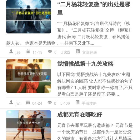
“二月杨花轻复微”的出处是哪
里
“二月杨花轻复微”出自唐代薛涛的《柳
絮》。 “二月杨花轻复微”全诗 《柳絮》
唐代 薛涛 二月杨花轻复微，春风摇荡
惹人衣。 他家本是无情物，一任南飞又北飞...
jze
11-19
0
622
文章列表
觉悟挑战第十九关攻略
以下围绕“觉悟挑战第十九关攻略”主题
解决网友的困惑 让人忍不住摘抄的句子
有哪些? 1.人啊 要时常称一称自己,不只
是看自己是胖了还是瘦了,还要...
jwt
04-24
0
406
手游攻略
成都元宵在哪吃好
元宵节去哪里玩最合适成都？ 元宵节是
一个欢庆的节日，成都作为一座历史悠
久的城市，有很多地方可以让人尽情玩