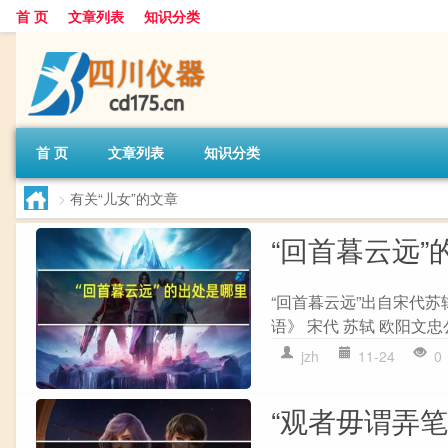
首 页
文章列表
知识分类
首 页
文章列表
知识分类
>
有关“儿女”的文章
“回首暮云远”
“回首暮云远”出自宋代苏
语》 宋代 苏轼 欧阳文忠
jzh
11-24
0
“观者毋谓弄