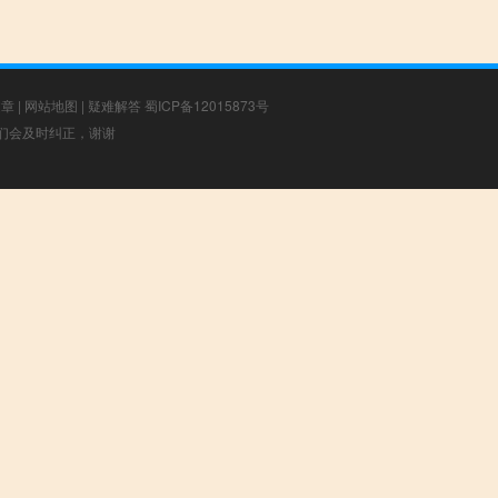
文章
|
网站地图
|
疑难解答
蜀ICP备12015873号
，我们会及时纠正，谢谢