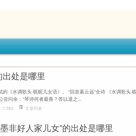
的出处是哪里
轼的《水调歌头·昵昵儿女语》。 “回首暮云远”全诗 《水调歌头·
公尝问余：“琴诗何者最善？答以退之...
382
文章列表
笔墨非好人家儿女”的出处是哪里