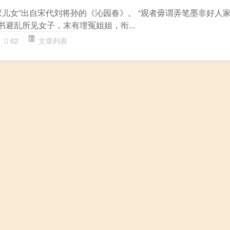
家儿女”出自宋代刘将孙的《沁园春》。 “观者毋谓弄笔墨非好人家
 书避乱所见女子，末有埋冤姐姐，衔...
62
文章列表