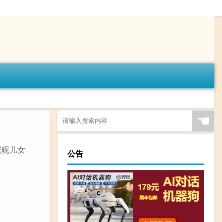
☚
昵昵儿女
公告