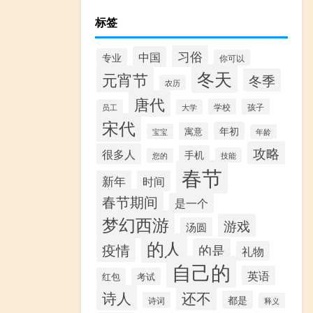
标签
习俗
中国
专业
你可以
冬天
元宵节
冬季
农历
唐代
学校
孩子
员工
大学
宋代
年初
寓意
宝宝
年龄
攻略
很多人
手机
技能
您的
春节
新年
时间
春节期间
是一个
梦幻西游
游戏
汤圆
的人
疫情
的是
礼物
自己的
英语
红包
考试
诗人
还不
都是
诗词
释义