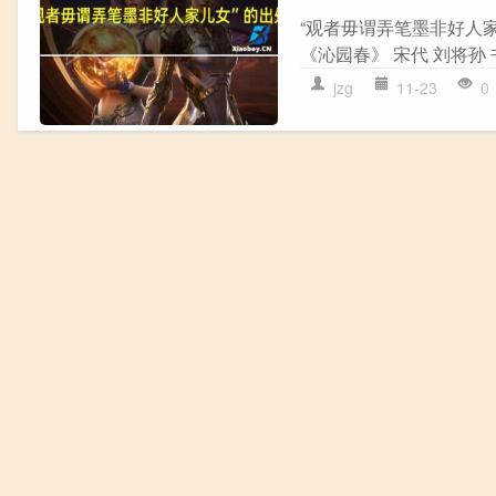
“观者毋谓弄笔墨非好人
《沁园春》 宋代 刘将孙
jzg
11-23
0