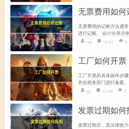
无票费用如何
无票费用的记账方法通常有
进行记账。 会计分录示例：
wp
12-27
0
工厂如何开票
工厂开票的具体操作步骤如
并在税务部门进行备案。 2
gc
12-26
0
发票过期如何
发票过期后，其法律效力