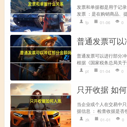
发票和单据都是用于记录
发票 ：是在购销商品、提
fp
01-06
0
普通发票可以
普通发票可以进行部分冲
根据《国家税务总局关于
pt
01-04
0
只开收据 如
当企业或个人在交易中只
据信息 ： 检查收据是否
zk
01-01
0