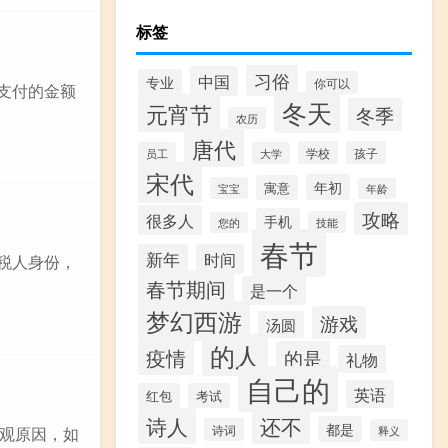
标签
习俗
中国
专业
你可以
际支付的金额
冬天
元宵节
冬季
农历
唐代
学校
孩子
员工
大学
宋代
年初
寓意
宝宝
年龄
攻略
很多人
手机
技能
您的
春节
新年
时间
纳税人身份，
春节期间
是一个
梦幻西游
游戏
汤圆
的人
疫情
的是
礼物
自己的
英语
红包
考试
诗人
还不
都是
诗词
释义
观原因，如