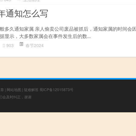
年通知怎么写
般多久通知家属 亲人偷卖公司废品被抓后，通知家属的时间会
据显示，大多数家属会在事件发生后的数...
903
春节2024
文章
|
网站地图
|
疑难解答
蜀ICP备12015873号
，我们会及时纠正，谢谢