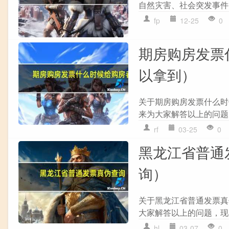
自然灾害、社会突发事件
fp
12-25
0
期房购房发票
以拿到）
关于期房购房发票什么时
来为大家解答以上的问题，
rf
03-25
0
黑龙江省普通
询）
关于黑龙江省普通发票真
大家解答以上的问题，现在
hl
03-07
0