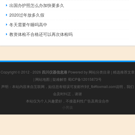
出国办护照怎么办加快要多久
2020过年放多久假
冬天需要午睡吗高中
教资体检不合格还可以再次体检吗
Copyright © 2012 - 2026
四川仪器信息港
Powered by
网站分类目录
|
精选推荐文章
|
网站地图
|
疑难解答
蜀ICP备12015873号
声明：本站内容来自互联网，如信息有错误可发邮件到f_fb#foxmail.com说明，我们
会及时纠正，谢谢
本站仅为个人兴趣爱好，不接盈利性广告及商业合作
小男孩