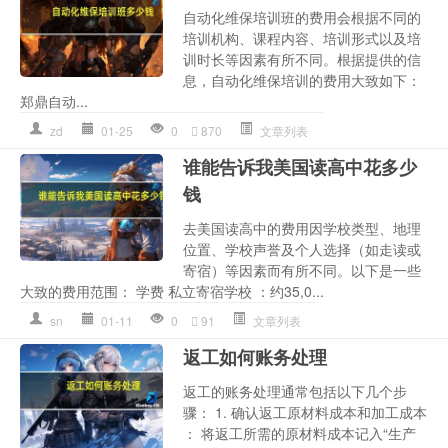
自动化维保培训班的费用会根据不同的
培训机构、课程内容、培训形式以及培
训时长等因素有所不同。根据提供的信
息，自动化维保培训的费用大致如下：
郑鼎自动...
zd
01-25
0
870
文章列表
谁能告诉我美国读高中花多少
钱
去美国读高中的费用因学校类型、地理
位置、学校声誉及个人选择（如走读或
寄宿）等因素而有所不同。以下是一些
大致的费用范围： 学费 私立寄宿学校 ：约35,0...
sn
01-11
0
91
文章列表
返工如何账务处理
返工的账务处理通常包括以下几个步
骤： 1. 确认返工原材料成本和加工成本
： 将返工所需的原材料成本记入“生产