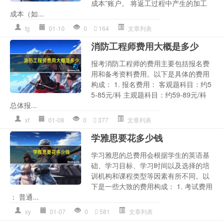
成本”账户。 将返工过程中产生的加工
成本（如...
fg
01-10
0
164
文章列表
消防工程师费用大概是多少
报考消防工程师的费用主要包括报名费
用和备考资料费用。以下是具体的费用
构成： 1. 报名费用： 客观题科目：约5
5-85元/科 主观题科目：约59-89元/科
总体报...
xf
01-08
0
377
文章列表
学雅思要花多少钱
学习雅思的总费用会根据学生的英语基
础、学习目标、学习时间以及选择的培
训机构和课程类型等因素有所不同。以
下是一些大致的费用构成： 1. 考试费用
： 普通...
xy
01-07
0
581
文章列表