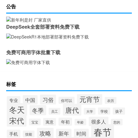
公告
DeepSeek全套部署资料免费下载
免费可商用字体批量下载
标签
元宵节
习俗
中国
专业
你可以
农历
冬天
唐代
冬季
学校
孩子
员工
大学
宋代
很多人
年初
寓意
宝宝
年龄
您的
春节
攻略
新年
时间
手机
技能