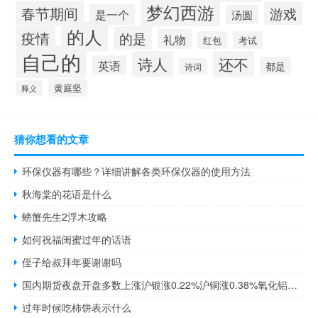
梦幻西游
春节期间
游戏
是一个
汤圆
的人
疫情
的是
礼物
红包
考试
自己的
诗人
还不
英语
都是
诗词
黄庭坚
释义
猜你想看的文章
环保仪器有哪些？详细讲解各类环保仪器的使用方法
秋海棠的花语是什么
螃蟹先生2浮木攻略
如何祝福闺蜜过年的话语
侄子给叔拜年要谢谢吗
国内期货夜盘开盘多数上涨沪银涨0.22%沪铜涨0.38%氧化铝涨2.2%铁矿涨近1.5%焦煤涨1.85%原油涨1.16%
过年时候吃柿饼表示什么