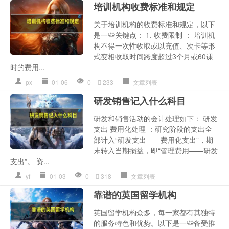
培训机构收费标准和规定
关于培训机构的收费标准和规定，以下
是一些关键点： 1. 收费限制 ： 培训机
构不得一次性收取或以充值、次卡等形
式变相收取时间跨度超过3个月或60课
时的费用...
px
01-06
0
233
文章列表
研发销售记入什么科目
研发和销售活动的会计处理如下： 研发
支出 费用化处理 ：研究阶段的支出全
部计入“研发支出——费用化支出”，期
末转入当期损益，即“管理费用——研发
支出”。 资...
yf
01-03
0
318
文章列表
靠谱的英国留学机构
英国留学机构众多，每一家都有其独特
的服务特色和优势。以下是一些备受推