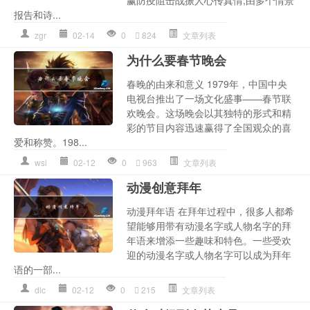
报告和诗...
zgr
02-14
0
824
文章列表
为什么要春节晚会
春晚的由来和意义 1979年，中国中央
电视台推出了一场文化盛事——春节联
欢晚会。这场晚会以其独特的形式和精
彩的节目内容迅速赢得了全国观众的喜
爱和称赞。198...
wsl
02-12
0
963
文章列表
动漫创意拜年
动漫拜年语 在拜年过程中，很多人都希
望能够用带有动漫名字或人物名字的拜
年语来增添一些趣味和特色。一些受欢
迎的动漫名字或人物名字可以成为拜年
语的一部...
dlc
02-12
0
215
文章列表