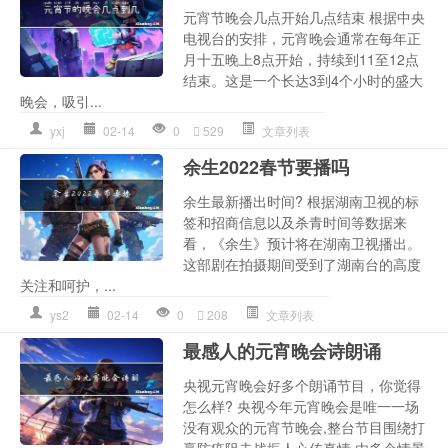
元宵节晚会几点开始几点结束 根据中央
电视台的安排，元宵晚会通常在每年正
月十五晚上8点开始，持续到11至12点
结束。这是一个长达3到4个小时的盛大
晚会，吸引...
yxj
02-14
0
529
文章列表
余生2022春节要播吗
余生最新播出时间? 根据湖南卫视的标
签和招商信息以及杀青时间等数据来
看，《余生》预计将在湖南卫视播出。
这部剧在拍摄期间受到了湖南台的高度
关注和呵护，...
ys2
02-14
0
208
文章列表
最感人的元宵晚会诗朗诵
央视元宵晚会好多个朗诵节目，你觉得
怎么样? 央视今年元宵晚会是唯一一场
没有观众的元宵节晚会,整台节目围绕打
赢防疫阻击战振人心传真情,由多个情景