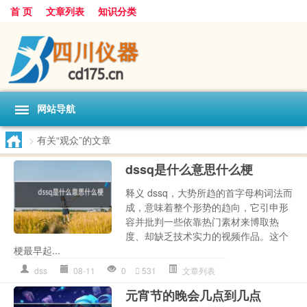
首 页
文章列表
知识分类
网站导航
>
有关“观众”的文章
dssq是什么意思什么梗
释义 dssq，大势所趋的首字母构词法而
成，意味着整个形势的趋向，它引申形
容并批判一些依靠热门素材来博取热
度、却缺乏技术实力的视频作品。这个
梗最早起...
dss
08-11
0
531
文章列表
元宵节的晚会几点到几点