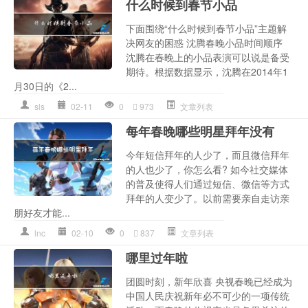
什么时候到春节小品
下面围绕“什么时候到春节小品”主题解
决网友的困惑 沈腾春晚小品时间顺序
沈腾在春晚上的小品表演可以说是备受
期待。根据数据显示，沈腾在2014年1
月30日的《2...
sls
02-11
0
973
文章列表
每年春晚哪些明星拜年没有
今年短信拜年的人少了，而且微信拜年
的人也少了，你怎么看? 如今社交媒体
的普及使得人们通过短信、微信等方式
拜年的人变少了。以前需要亲自走访亲
朋好友才能...
lnc
02-10
0
837
文章列表
哪里过年啦
团圆时刻，新年欣喜 央视春晚已经成为
中国人民庆祝新年必不可少的一项传统