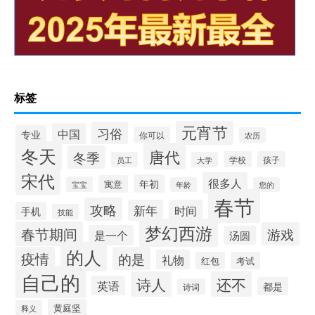
标签
元宵节
习俗
中国
专业
你可以
农历
冬天
唐代
冬季
学校
孩子
员工
大学
宋代
很多人
年初
寓意
宝宝
年龄
您的
春节
攻略
新年
时间
手机
技能
梦幻西游
春节期间
游戏
是一个
汤圆
的人
疫情
的是
礼物
红包
考试
自己的
诗人
还不
英语
都是
诗词
黄庭坚
释义