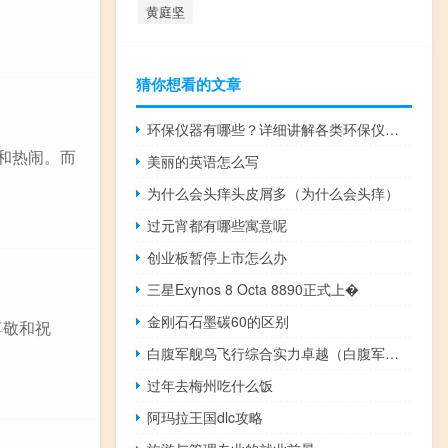
黄庭坚
猜你想看的文章
环保仪器有哪些？详细讲解各类环保仪器的使用方法
和热闹。而
美丽的英语怎么写
为什么会头痒头皮屑多（为什么会头痒）
过元宵都有哪些寓意呢
创业板暂停上市怎么办
三星Exynos 8 Octa 8890正式上�
金刚石石墨碳60的区别
尊敬和祝
白腹军舰鸟飞行综合实力卓越（白腹军舰鸟简介）
过年去梅州吃什么饭
阿玛拉王国dlc攻略