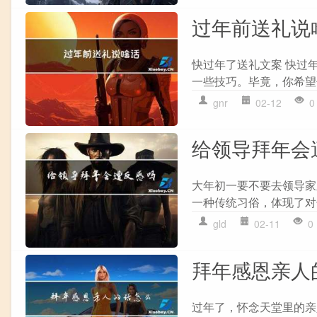
过年前送礼说
快过年了送礼文案 快过
一些技巧。毕竟，你希望
gnr
02-12
0
给领导拜年会
大年初一要不要去领导家
一种传统习俗，体现了对
gld
02-11
0
拜年感恩亲人
过年了，怀念天堂里的亲