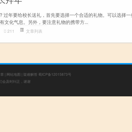
? 过年要给校长送礼，首先要选择一个合适的礼物。可以选择一
有文化气息。另外，要注意礼物的携带方...
211
文章列表
文章
|
网站地图
|
疑难解答
蜀ICP备12015873号
，我们会及时纠正，谢谢