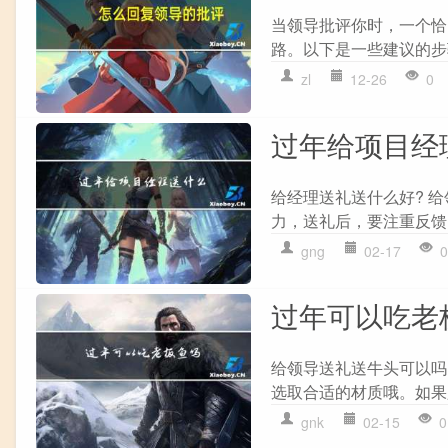
当领导批评你时，一个恰
路。以下是一些建议的步骤和
zl
12-26
0
过年给项目经
给经理送礼送什么好? 
力，送礼后，要注重反馈
gng
02-17
0
过年可以吃老
给领导送礼送牛头可以吗
选取合适的材质哦。如果
gnk
02-15
0