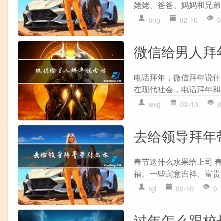
姥姥、爸爸、妈妈和兄弟
bng
02-10
0
微信给男人拜
电话拜年，微信拜年说什
在现代社会，电话拜年和
wxg
02-10
去给领导拜年
春节送什么水果给上司 
福。一些寓意吉祥、富贵
rgl
02-10
0
过年怎么跟校