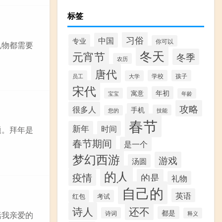
标签
习俗
中国
专业
你可以
礼物都需要
冬天
元宵节
冬季
农历
唐代
学校
孩子
员工
大学
宋代
年初
寓意
宝宝
年龄
攻略
很多人
手机
技能
您的
春节
新年
时间
题。拜年是
春节期间
是一个
梦幻西游
游戏
汤圆
的人
疫情
的是
礼物
自己的
英语
红包
考试
诗人
还不
都是
诗词
释义
括我亲爱的