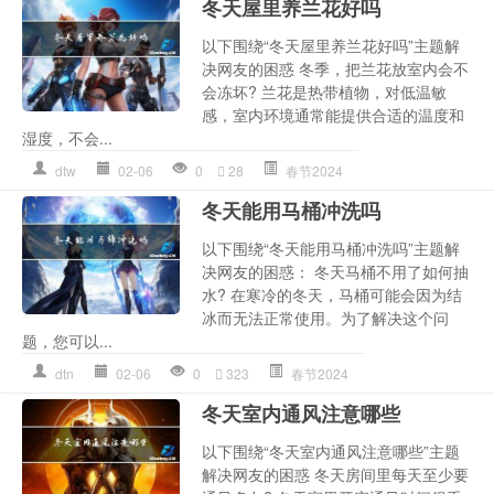
冬天屋里养兰花好吗
以下围绕“冬天屋里养兰花好吗”主题解
决网友的困惑 冬季，把兰花放室内会不
会冻坏? 兰花是热带植物，对低温敏
感，室内环境通常能提供合适的温度和
湿度，不会...
dtw
02-06
0
28
春节2024
冬天能用马桶冲洗吗
以下围绕“冬天能用马桶冲洗吗”主题解
决网友的困惑： 冬天马桶不用了如何抽
水? 在寒冷的冬天，马桶可能会因为结
冰而无法正常使用。为了解决这个问
题，您可以...
dtn
02-06
0
323
春节2024
冬天室内通风注意哪些
以下围绕“冬天室内通风注意哪些”主题
解决网友的困惑 冬天房间里每天至少要