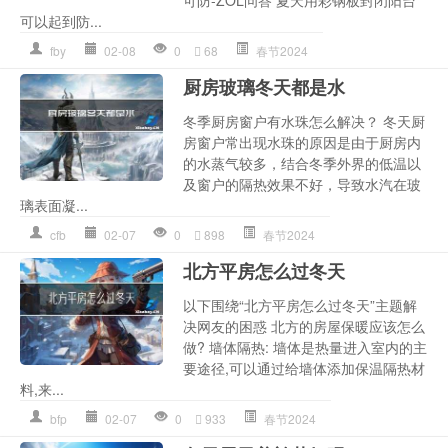
可以起到防...
fby
02-08
0
68
春节2024
厨房玻璃冬天都是水
冬季厨房窗户有水珠怎么解决？ 冬天厨
房窗户常出现水珠的原因是由于厨房内
的水蒸气较多，结合冬季外界的低温以
及窗户的隔热效果不好，导致水汽在玻
璃表面凝...
cfb
02-07
0
898
春节2024
北方平房怎么过冬天
以下围绕“北方平房怎么过冬天”主题解
决网友的困惑 北方的房屋保暖应该怎么
做? 墙体隔热: 墙体是热量进入室内的主
要途径,可以通过给墙体添加保温隔热材
料,来...
bfp
02-07
0
933
春节2024