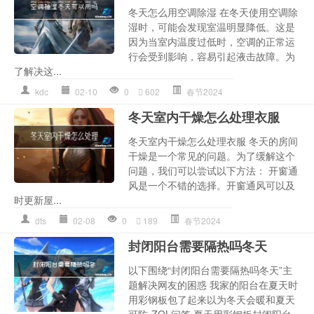
冬天怎么用空调除湿 在冬天使用空调除
湿时，可能会发现室温明显降低。这是
因为当室内温度过低时，空调的正常运
行会受到影响，容易引起液击故障。为
了解决这...
kdc
02-10
0
602
春节2024
冬天室内干燥怎么处理衣服
冬天室内干燥怎么处理衣服 冬天的房间
干燥是一个常见的问题。为了缓解这个
问题，我们可以尝试以下方法： 开窗通
风是一个不错的选择。开窗通风可以及
时更新屋...
dts
02-08
0
189
春节2024
封闭阳台需要隔热吗冬天
以下围绕“封闭阳台需要隔热吗冬天”主
题解决网友的困惑 我家的阳台在夏天时
用彩钢板包了起来以为冬天会暖和夏天
可防-ZOL问答 夏天用彩钢板封闭阳台