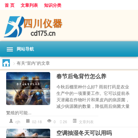
首 页
文章列表
知识分类
网站导航
>
有关“室内”的文章
春节后龟背竹怎么养
今秋后棚里种什么好? 雨前打药是农业
生产中的一项重要工作。它可以提前杀
灭潜藏在作物叶片和果皮内的病原菌，
减少病源菌的数量，降低雨后病菌大量
繁殖的可能...
cjh
02-18
0
26
文章列表
空调抽湿冬天可以用吗