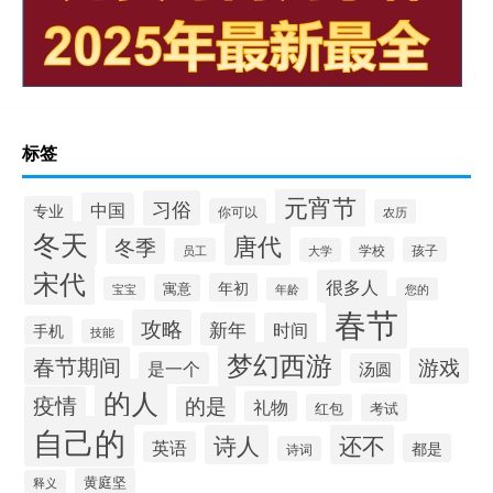
标签
元宵节
习俗
中国
专业
你可以
农历
冬天
唐代
冬季
学校
孩子
员工
大学
宋代
很多人
年初
寓意
宝宝
年龄
您的
春节
攻略
新年
时间
手机
技能
梦幻西游
春节期间
游戏
是一个
汤圆
的人
疫情
的是
礼物
红包
考试
自己的
诗人
还不
英语
都是
诗词
黄庭坚
释义