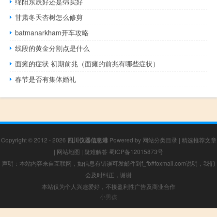
绵阳东辰好还是绵实好
甘肃冬天杏树怎么修剪
batmanarkham开车攻略
线段的黄金分割点是什么
面瘫的症状 初期前兆（面瘫的前兆有哪些症状）
春节是否有集体婚礼
Copyright © 2012 - 2026
四川仪器信息港
Powered by
网站分类目录
|
精选推荐文章
|
网站地图
|
疑难解答
蜀ICP备12015873号
声明：本站内容来自互联网，如信息有错误可发邮件到f_fb#foxmail.com说明，我们
会及时纠正，谢谢
本站仅为个人兴趣爱好，不接盈利性广告及商业合作
小男孩