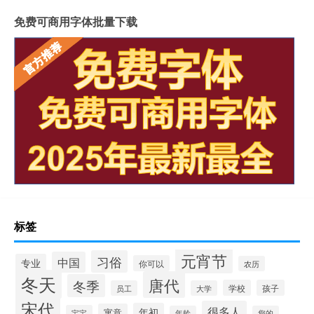
免费可商用字体批量下载
标签
元宵节
习俗
中国
专业
你可以
农历
冬天
唐代
冬季
学校
孩子
员工
大学
宋代
很多人
年初
寓意
宝宝
年龄
您的