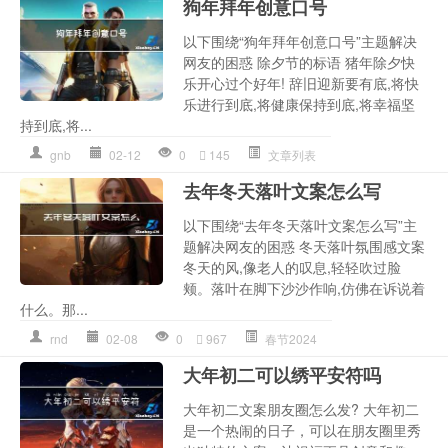
狗年拜年创意口号
以下围绕“狗年拜年创意口号”主题解决
网友的困惑 除夕节的标语 猪年除夕快
乐开心过个好年! 辞旧迎新要有底,将快
乐进行到底,将健康保持到底,将幸福坚
持到底,将...
gnb
02-12
0
145
文章列表
去年冬天落叶文案怎么写
以下围绕“去年冬天落叶文案怎么写”主
题解决网友的困惑 冬天落叶氛围感文案
冬天的风,像老人的叹息,轻轻吹过脸
颊。落叶在脚下沙沙作响,仿佛在诉说着
什么。那...
rnd
02-08
0
967
春节2024
大年初二可以绣平安符吗
大年初二文案朋友圈怎么发? 大年初二
是一个热闹的日子，可以在朋友圈里秀