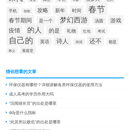
春节
攻略
新年
时间
手机
技能
梦幻西游
春节期间
游戏
是一个
汤圆
的人
疫情
的是
礼物
红包
考试
自己的
诗人
还不
英语
都是
诗词
黄庭坚
释义
猜你想看的文章
环保仪器有哪些？详细讲解各类环保仪器的使用方法
成人高考的学历作用大吗
“旧闻靖长官”的出处是哪里
ddy是什么指标
“此其所以败也”的出处是哪里