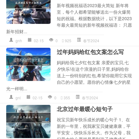
新年视频祝福语2023最火简短 新年将
至，每个人都希望能够送出一份火爆简
短的祝福。根据数据统计，以下是2023
年最火最简短的新年视频祝福语： 只愿
新年招财...
gnh
02-15
0
925
春节2024
过年妈妈给红包文案怎么写
妈妈给我七夕红包文案 亲爱的宝贝,七
夕快乐!在这个浪漫的日子里,妈妈给你
送上一份特别的红包,希望你能用它实现
自己的小愿望。愿你的心情像七夕的星
光一样明...
gnl
02-15
0
355
春节2024
北京过年最暖心短句子
祝宝贝新年快乐成长的暖心句子 1、在
新的一年里，祝我家宝贝健健康康，平
平安安，快快乐乐长大。作为父母，我
们最大的心愿就是看到孩子健康成长。