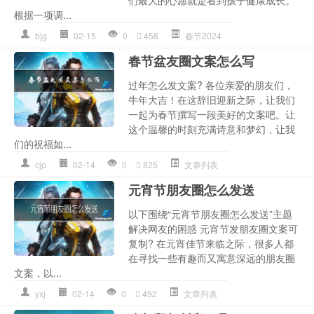
根据一项调...
bjg
02-15
0
458
春节2024
春节盆友圈文案怎么写
过年怎么发文案? 各位亲爱的朋友们，
牛年大吉！在这辞旧迎新之际，让我们
一起为春节撰写一段美好的文案吧。让
这个温馨的时刻充满诗意和梦幻，让我
们的祝福如...
cjp
02-14
0
825
文章列表
元宵节朋友圈怎么发送
以下围绕“元宵节朋友圈怎么发送”主题
解决网友的困惑 元宵节发朋友圈文案可
复制? 在元宵佳节来临之际，很多人都
在寻找一些有趣而又寓意深远的朋友圈
文案，以...
yxj
02-14
0
492
文章列表