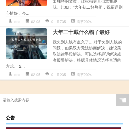
出独特的文案，让祝福更具创意和趣
味。比如：“大年初二好热闹，祝福送到
心情好，今...
dnc
02-08
0
735
春节2024
大年三十戴什么帽子最好
我欠别人钱有点久了... 对于欠别人钱的
问题，如果双方无法协商解决，建议采
取法律手段解决。可以选择起诉解决或
者报警解决，根据具体情况选择合适的
方式。 2...
dns
02-05
0
235
春节2024
☚
公告