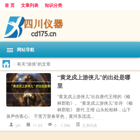
首 页
文章列表
知识分类
网站导航
>
有关“游侠”的文章
“黄龙戍上游侠儿”的出处是哪
里
“黄龙戍上游侠儿”出自唐代王维的《榆
林郡歌》。 “黄龙戍上游侠儿”全诗 《榆
林郡歌》 唐代 王维 山头松柏林，山下
泉声伤客心。 千里万里春草色，黄河东流流...
jzh
11-23
0
396
文章列表