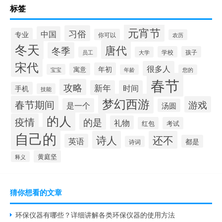
标签
元宵节
习俗
中国
专业
你可以
农历
冬天
唐代
冬季
学校
孩子
员工
大学
宋代
很多人
年初
寓意
宝宝
年龄
您的
春节
攻略
新年
时间
手机
技能
梦幻西游
春节期间
游戏
是一个
汤圆
的人
疫情
的是
礼物
红包
考试
自己的
诗人
还不
英语
都是
诗词
黄庭坚
释义
猜你想看的文章
环保仪器有哪些？详细讲解各类环保仪器的使用方法