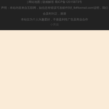
|
网站地图
|
疑难解答
蜀ICP备12015873号
声明：本站内容来自互联网，如信息有错误可发邮件到f_fb#foxmail.com说明，我们
会及时纠正，谢谢
本站仅为个人兴趣爱好，不接盈利性广告及商业合作
小男孩