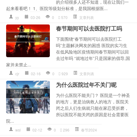
的介绍很多人还不知道，现在让我们一
起来看看吧！ 1、医院等级划分标准，是我国根据医...
yy
03-26
0
570
文章列表
春节期间可以去医院打工吗
下面围绕“春节期间可以去医院打工
吗”主题解决网友的困惑 医院的实习生
在低风险地区疫情期间春节期间可以回
去过年吗 “就地过年”只是国家的倡导,国
家并未禁止...
cjr
02-16
0
929
文章列表
为什么医院过年不关门呢
为什么医院不能关门？ 医院是一个神圣
的地方，更是治病救人的地方，医院关
闭之后人们生病就只能在家忍受折磨，
所以医院不能关闭的原因是社会需要医
院...
wsl
02-12
0
296
春节2024