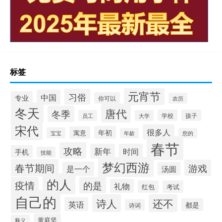
标签
元宵节
习俗
中国
专业
你可以
农历
冬天
唐代
冬季
学校
孩子
员工
大学
宋代
很多人
年初
寓意
宝宝
年龄
您的
春节
攻略
新年
时间
手机
技能
梦幻西游
春节期间
游戏
是一个
汤圆
的人
疫情
的是
礼物
红包
考试
自己的
诗人
还不
英语
都是
诗词
黄庭坚
释义