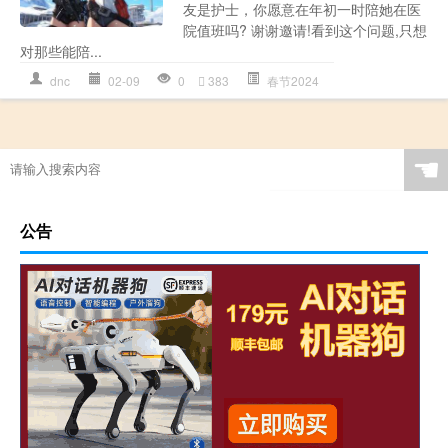
友是护士，你愿意在年初一时陪她在医
院值班吗? 谢谢邀请!看到这个问题,只想
对那些能陪...
dnc
02-09
0
383
春节2024
☚
公告