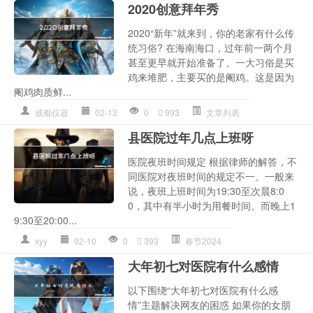
2020创意拜年秀
2020“新年”就来到，你的老家有什么传
统习俗? 在海南海口，过年前一两个月
甚至更早就开始准备了。一大习俗是买
鸡来堆肥，主要买的是阉鸡。这是因为
阉鸡肉质鲜...
成都仪器
02-12
0
993
文章列表
县医院过年几点上班呀
医院夜班时间规定 根据律师的解答，不
同医院对夜班时间的规定不一。一般来
说，夜班上班时间为19:30至次晨8:0
0，其中有半小时为用餐时间。而晚上1
9:30至20:00...
xyy
02-10
0
393
春节2024
大年初七对医院有什么感情
以下围绕“大年初七对医院有什么感
情”主题解决网友的困惑 如果你的女朋