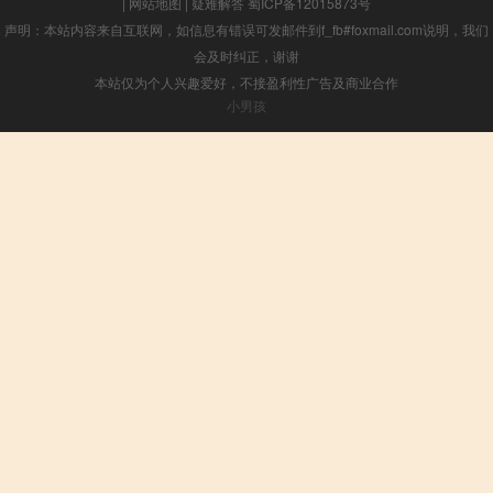
|
网站地图
|
疑难解答
蜀ICP备12015873号
声明：本站内容来自互联网，如信息有错误可发邮件到f_fb#foxmail.com说明，我们
会及时纠正，谢谢
本站仅为个人兴趣爱好，不接盈利性广告及商业合作
小男孩