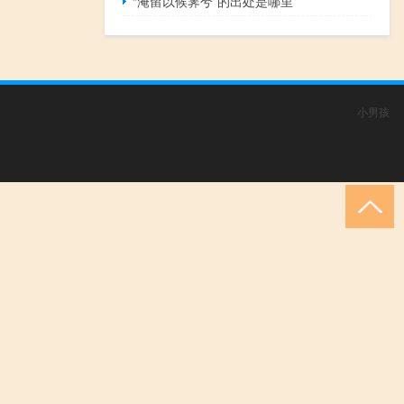
“淹留以候霁兮”的出处是哪里
小男孩