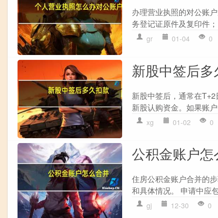
办理营业执照的对公账户通
务登记证原件及复印件； 
gr
01-04
0
新股中签后多
新股中签后，通常在T+
新股认购资金。如果账户
xg
01-02
0
公积金账户怎
住房公积金账户合并的步骤
和具体情况。 申请中应包
gj
12-30
0