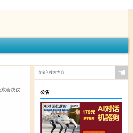
☚
股东会决议
公告