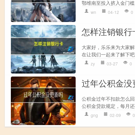
鄂维南至投入挤入金门槛是
wn
04-12
0
怎样注销银行
大家好，乐乐来为大家解
在让我们一起来了解下吧！
zy
03-27
0
过年公积金没
公积金过年不扣款怎么回
公积金贷款规定，每月还
gng
02-09
0