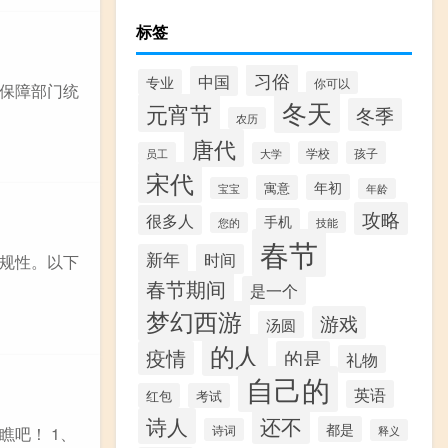
标签
习俗
中国
专业
你可以
保障部门统
冬天
元宵节
冬季
农历
唐代
学校
孩子
员工
大学
宋代
年初
寓意
宝宝
年龄
攻略
很多人
手机
技能
您的
春节
新年
时间
规性。以下
春节期间
是一个
梦幻西游
游戏
汤圆
的人
疫情
的是
礼物
自己的
英语
红包
考试
诗人
还不
都是
诗词
释义
吧！ 1、