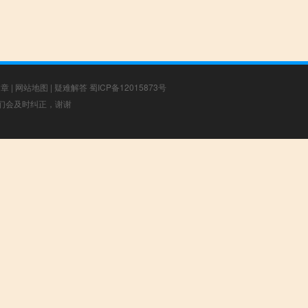
文章
|
网站地图
|
疑难解答
蜀ICP备12015873号
，我们会及时纠正，谢谢