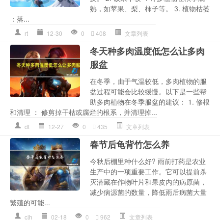
熟，如苹果、梨、柿子等。 3. 植物枯萎
：落...
rt
12-30
0
408
文章列表
冬天种多肉温度低怎么让多肉
服盆
在冬季，由于气温较低，多肉植物的服
盆过程可能会比较缓慢。以下是一些帮
助多肉植物在冬季服盆的建议： 1. 修根
和清理 ： 修剪掉干枯或腐烂的根系，并清理掉...
dt
12-27
0
435
文章列表
春节后龟背竹怎么养
今秋后棚里种什么好? 雨前打药是农业
生产中的一项重要工作。它可以提前杀
灭潜藏在作物叶片和果皮内的病原菌，
减少病源菌的数量，降低雨后病菌大量
繁殖的可能...
cjh
02-18
0
962
文章列表