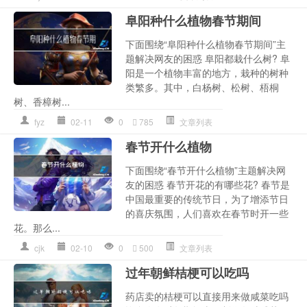
阜阳种什么植物春节期间
下面围绕“阜阳种什么植物春节期间”主
题解决网友的困惑 阜阳都栽什么树? 阜
阳是一个植物丰富的地方，栽种的树种
类繁多。其中，白杨树、松树、梧桐
树、香樟树...
fyz
02-11
0
785
文章列表
春节开什么植物
下面围绕“春节开什么植物”主题解决网
友的困惑 春节开花的有哪些花? 春节是
中国最重要的传统节日，为了增添节日
的喜庆氛围，人们喜欢在春节时开一些
花。那么...
cjk
02-10
0
500
文章列表
过年朝鲜桔梗可以吃吗
药店卖的桔梗可以直接用来做咸菜吃吗