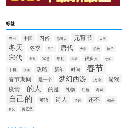
标签
元宵节
习俗
中国
专业
你可以
农历
冬天
唐代
冬季
学校
孩子
员工
大学
宋代
很多人
年初
寓意
宝宝
年龄
您的
春节
攻略
新年
时间
手机
技能
梦幻西游
春节期间
游戏
是一个
汤圆
的人
疫情
的是
礼物
红包
考试
自己的
诗人
还不
英语
都是
诗词
黄庭坚
释义