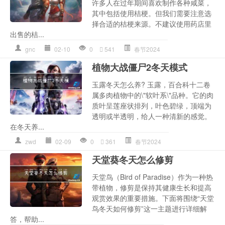
许多人在过年期间喜欢制作各种咸菜，
其中包括使用桔梗。但我们需要注意选
择合适的桔梗来源。不建议使用药店里
出售的桔...
gnc
02-10
0
541
春节2024
植物大战僵尸2冬天模式
玉露冬天怎么养? 玉露，百合科十二卷
属多肉植物中的\"软叶系\"品种。它的肉
质叶呈莲座状排列，叶色碧绿，顶端为
透明或半透明，给人一种清新的感觉。
在冬天养...
zwd
02-09
0
361
春节2024
天堂葵冬天怎么修剪
天堂鸟（Bird of Paradise）作为一种热
带植物，修剪是保持其健康生长和提高
观赏效果的重要措施。下面将围绕“天堂
鸟冬天如何修剪”这一主题进行详细解
答，帮助...