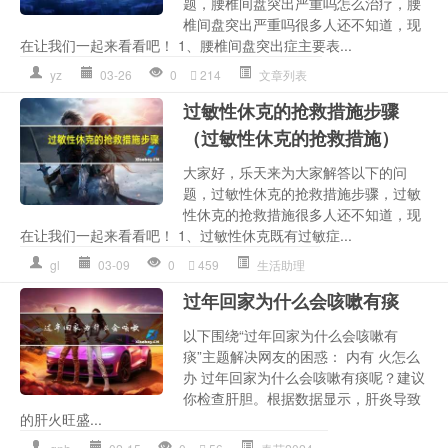
题，腰椎间盘突出严重吗怎么治疗，腰
椎间盘突出严重吗很多人还不知道，现
在让我们一起来看看吧！ 1、腰椎间盘突出症主要表...
yz
03-26
0
214
文章列表
过敏性休克的抢救措施步骤
（过敏性休克的抢救措施）
大家好，乐天来为大家解答以下的问
题，过敏性休克的抢救措施步骤，过敏
性休克的抢救措施很多人还不知道，现
在让我们一起来看看吧！ 1、过敏性休克既有过敏症...
gl
03-09
0
459
生活助理
过年回家为什么会咳嗽有痰
以下围绕“过年回家为什么会咳嗽有
痰”主题解决网友的困惑： 内有 火怎么
办 过年回家为什么会咳嗽有痰呢？建议
你检查肝胆。根据数据显示，肝炎导致
的肝火旺盛...