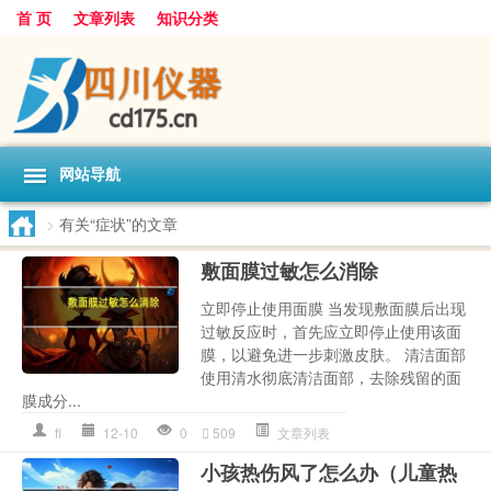
首 页
文章列表
知识分类
网站导航
>
有关“症状”的文章
敷面膜过敏怎么消除
立即停止使用面膜 当发现敷面膜后出现
过敏反应时，首先应立即停止使用该面
膜，以避免进一步刺激皮肤。 清洁面部
使用清水彻底清洁面部，去除残留的面
膜成分...
fl
12-10
0
509
文章列表
小孩热伤风了怎么办（儿童热