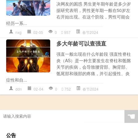
决网友的困惑 男生更年期年龄是多少岁
据研究表明，男性更年期一般在50岁左
右开始出现。在这个阶段，男性可能会
经历一系...
nxg
02-05
0
957
春节2024
多大年龄可以查强直
强直一般出现在什么年龄段 强直性脊柱
炎（AS）是一种主要发生在脊柱和骶髂
关节的疾病，会导致腰背部、胸背部、
骶尾部和颈部的疼痛，并引起慢性、炎
症性和自...
ddn
02-04
0
752
春节2024
☚
公告