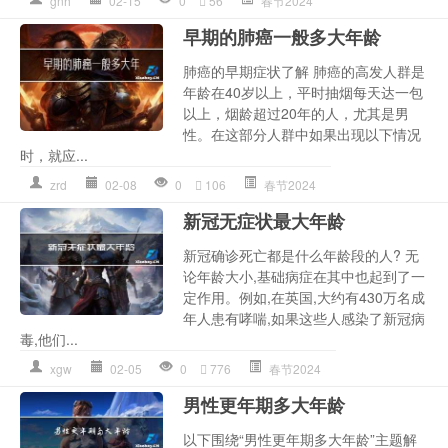
gnh
02-15
0
56
春节2024
早期的肺癌一般多大年龄
肺癌的早期症状了解 肺癌的高发人群是
年龄在40岁以上，平时抽烟每天达一包
以上，烟龄超过20年的人，尤其是男
性。在这部分人群中如果出现以下情况
时，就应...
zrd
02-08
0
106
春节2024
新冠无症状最大年龄
新冠确诊死亡都是什么年龄段的人? 无
论年龄大小,基础病症在其中也起到了一
定作用。例如,在英国,大约有430万名成
年人患有哮喘,如果这些人感染了新冠病
毒,他们...
xgw
02-05
0
776
春节2024
男性更年期多大年龄
以下围绕“男性更年期多大年龄”主题解