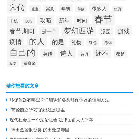
宋代
很多人
年初
寓意
宝宝
年龄
您的
春节
攻略
新年
时间
手机
技能
梦幻西游
春节期间
游戏
是一个
汤圆
的人
疫情
的是
礼物
红包
考试
自己的
诗人
还不
英语
都是
诗词
黄庭坚
释义
猜你想看的文章
环保仪器有哪些？详细讲解各类环保仪器的使用方法
“苟铨衡之所裁”的出处是哪里
现代社会是一个法治社会,法律面前人人平等
“捧出金盏银台笑”的出处是哪里