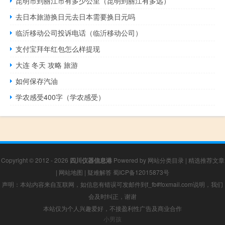
昆明市到丽江市有多少公里（昆明到丽江有多远）
去日本旅游换日元去日本需要换日元吗
临沂移动公司投诉电话（临沂移动公司）
支付宝拜年红包怎么样提现
大连 冬天 攻略 旅游
如何保存汽油
学农感受400字（学农感受）
Copyright © 2012 - 2026
四川仪器信息港
Powered by
网站分类目录
|
精选推荐文章
|
网站地图
|
疑难解答
蜀ICP备12015873号
声明：本站内容来自互联网，如信息有错误可发邮件到f_fb#foxmail.com说明，我们
会及时纠正，谢谢
本站仅为个人兴趣爱好，不接盈利性广告及商业合作
小男孩