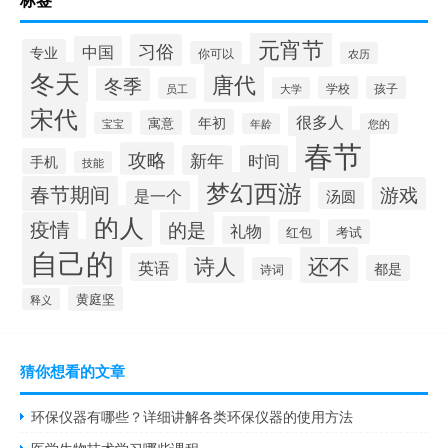
元宵节
习俗
中国
专业
你可以
农历
冬天
唐代
冬季
学校
孩子
员工
大学
宋代
很多人
年初
寓意
宝宝
年龄
您的
春节
攻略
新年
时间
手机
技能
梦幻西游
春节期间
游戏
是一个
汤圆
的人
疫情
的是
礼物
红包
考试
自己的
诗人
还不
英语
都是
诗词
黄庭坚
释义
猜你想看的文章
环保仪器有哪些？详细讲解各类环保仪器的使用方法
医学生物技术学习哪些课程