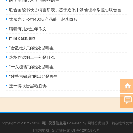
联合国秘书长古特雷斯表示鉴于通讯中断他也非常担心联合国驻加沙工作人员
太辰光：公司400G产品处于起步阶段
猜猜有几天过年作文
mini dash攻略
“合数松儿”的出处是哪里
逢场作戏的上一句是什么
“一头梳雪”的出处是哪里
“妙手写徽真”的出处是哪里
王一博状告黑粉胜诉
Copyright © 2012 - 2026
四川仪器信息港
Powered by
网站分类目录
|
精选推荐文章
|
网站地图
|
疑难解答
蜀ICP备12015873号