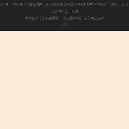
声明：本站内容来自互联网，如信息有错误可发邮件到f_fb#foxmail.com说明，我们
会及时纠正，谢谢
本站仅为个人兴趣爱好，不接盈利性广告及商业合作
小男孩