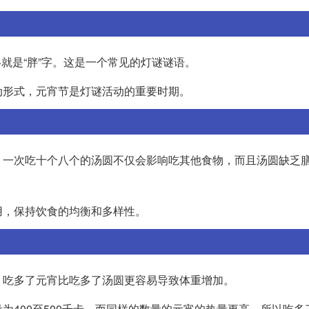
半就是“胖”字。这是一个常见的灯谜谜语。
动形式，元宵节是灯谜活动的重要时期。
，一次吃十个八个的汤圆不仅会影响吃其他食物，而且汤圆缺乏
用，保持饮食的均衡和多样性。
，吃多了元宵比吃多了汤圆更容易导致体重增加。
为400至500千卡。而同样的数量的元宵的热量更高，所以吃多