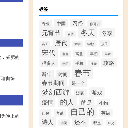
标签
习俗
中国
专业
你可以
冬天
元宵节
冬季
农历
唐代
学校
孩子
员工
大学
宋代
年初
寓意
宝宝
年龄
此，减肥的
攻略
很多人
手机
技能
您的
春节
新年
时间
行瑜伽练
春节期间
是一个
梦幻西游
游戏
汤圆
的人
疫情
的是
礼物
自己的
英语
红包
考试
因为晚上的
诗人
还不
都是
诗词
释义