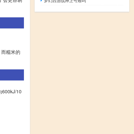
梦幻西游战神上号难吗
，而糯米的
0kJ/10