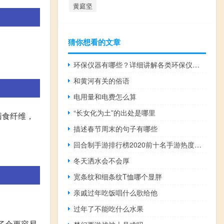
黄庭坚
猜你想看的文章
环保仪器有哪些？详细讲解各类环保仪器的使用方法
和黄河有关的俗语
电用量和电费怎么算
“长女化为土”的出处是哪里
膳食纤维，
描述春节周末的句子有哪些
回合制手游排行榜2020前十名手游热度排行榜（回合制手游排行榜前十名）
冬天洒水会不会厚
宽条纹和细条纹T恤哪个显胖
亲戚过年吃饭唱什么歌给他
过年了不能吃什么水果
了会更容易