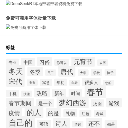
免费可商用字体批量下载
标签
元宵节
习俗
中国
专业
你可以
农历
冬天
唐代
冬季
学校
孩子
员工
大学
宋代
很多人
年初
寓意
宝宝
年龄
您的
春节
攻略
新年
时间
手机
技能
梦幻西游
春节期间
游戏
是一个
汤圆
的人
疫情
的是
礼物
红包
考试
自己的
诗人
还不
英语
都是
诗词