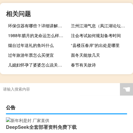
相关问题
环保仪器有哪些？详细讲解各类环保仪器的使用方法
兰州江湖气息（凤江湖论坛兰州）
1988年腊月的龙命运怎么样（龙年有哪些年份）
注会考试如何规划备考时间
烟台过年送礼的鱼叫什么
“县楼压春岸”的出处是哪里
过年旅游年票怎么买便宜
面冬天能放几天
儿媳妇怀孕了婆婆怎么说关心的话
春节有关故诗
怎么开通梦幻西游泡泡服务
☚
公告
DeepSeek全套部署资料免费下载