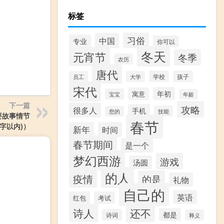
标签
习俗
中国
专业
你可以
冬天
元宵节
冬季
农历
唐代
学校
孩子
员工
大学
宋代
年初
寓意
宝宝
年龄
下一篇
攻略
很多人
手机
技能
您的
要故事情节
春节
百字以内)）
新年
时间
春节期间
是一个
梦幻西游
游戏
汤圆
的人
疫情
的是
礼物
自己的
英语
红包
考试
诗人
还不
都是
诗词
释义