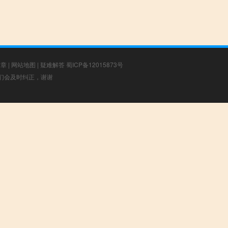
文章
|
网站地图
|
疑难解答
蜀ICP备12015873号
，我们会及时纠正，谢谢