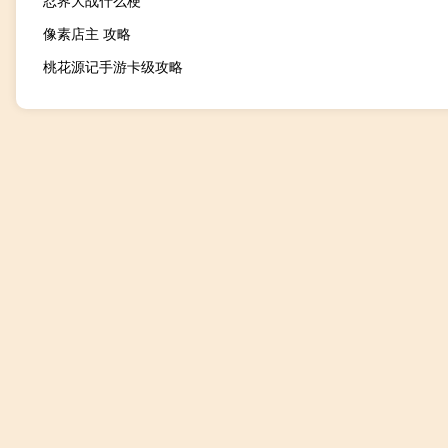
忍界大战什么梗
像素店主 攻略
桃花源记手游卡级攻略