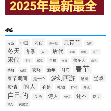
标签
元宵节
习俗
中国
专业
你可以
农历
冬天
唐代
冬季
学校
孩子
员工
大学
宋代
很多人
年初
寓意
宝宝
年龄
您的
春节
攻略
新年
时间
手机
技能
梦幻西游
春节期间
游戏
是一个
汤圆
的人
疫情
的是
礼物
红包
考试
自己的
诗人
还不
英语
都是
诗词
黄庭坚
释义