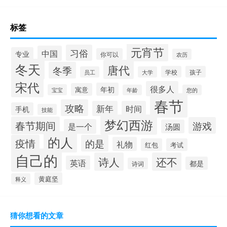
标签
元宵节
习俗
中国
专业
你可以
农历
冬天
唐代
冬季
学校
孩子
员工
大学
宋代
很多人
年初
寓意
宝宝
年龄
您的
春节
攻略
新年
时间
手机
技能
梦幻西游
春节期间
游戏
是一个
汤圆
的人
疫情
的是
礼物
红包
考试
自己的
诗人
还不
英语
都是
诗词
黄庭坚
释义
猜你想看的文章