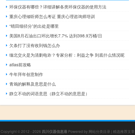
环保仪器有哪些？详细讲解各类环保仪器的使用方法
重庆心理倾听师怎么考证 重庆心理咨询师培训
“晴田细径分”的出处是哪里
美国8月石油出口环比增长7.7% 达到398.9万桶/日
欠条打了没有收到钱怎么办
缅北交火是为清剿电诈？专家分析：利益之争 到底什么情况呢
atlas前攻略
牛年拜年创意制作
青鳼的解释及意思是什么
静立不动的词语意思（静立不动的意思是）
Copyright © 2012 - 2026
四川仪器信息港
Powered by
网站分类目录
|
精选推荐文章