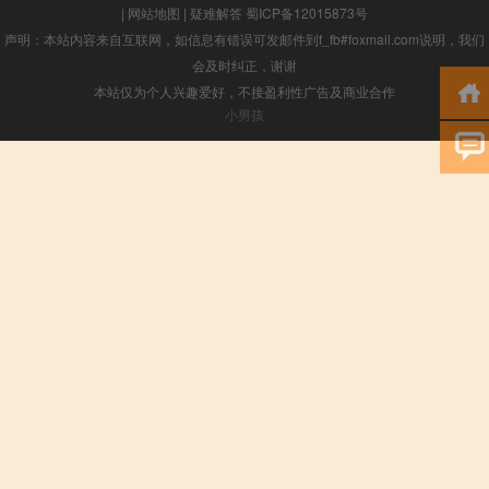
|
网站地图
|
疑难解答
蜀ICP备12015873号
声明：本站内容来自互联网，如信息有错误可发邮件到f_fb#foxmail.com说明，我们
会及时纠正，谢谢
本站仅为个人兴趣爱好，不接盈利性广告及商业合作
小男孩