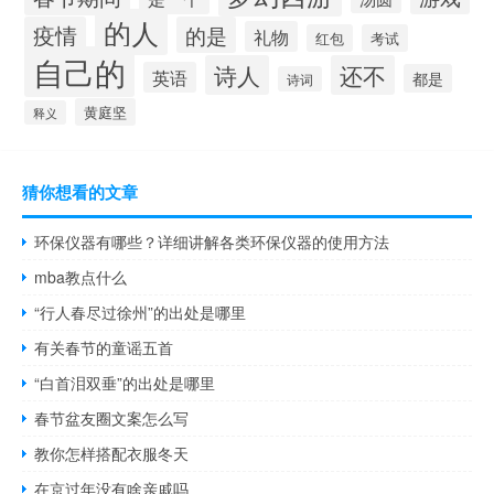
的人
疫情
的是
礼物
红包
考试
自己的
诗人
还不
英语
都是
诗词
黄庭坚
释义
猜你想看的文章
环保仪器有哪些？详细讲解各类环保仪器的使用方法
mba教点什么
“行人春尽过徐州”的出处是哪里
有关春节的童谣五首
“白首泪双垂”的出处是哪里
春节盆友圈文案怎么写
教你怎样搭配衣服冬天
在京过年没有啥亲戚吗