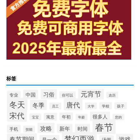
标签
元宵节
习俗
中国
专业
你可以
农历
冬天
唐代
冬季
学校
孩子
员工
大学
宋代
很多人
年初
寓意
宝宝
年龄
您的
春节
攻略
新年
时间
手机
技能
梦幻西游
春节期间
游戏
是一个
汤圆