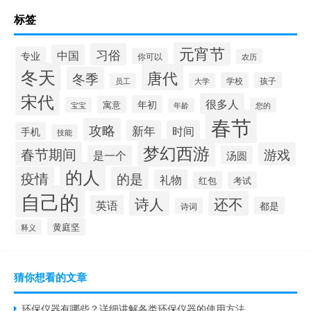
标签
元宵节
习俗
中国
专业
你可以
农历
冬天
唐代
冬季
学校
孩子
员工
大学
宋代
很多人
年初
寓意
宝宝
年龄
您的
春节
攻略
新年
时间
手机
技能
梦幻西游
春节期间
游戏
是一个
汤圆
的人
疫情
的是
礼物
红包
考试
自己的
诗人
还不
英语
都是
诗词
黄庭坚
释义
猜你想看的文章
环保仪器有哪些？详细讲解各类环保仪器的使用方法