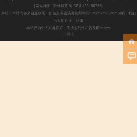
|
网站地图
|
疑难解答
蜀ICP备12015873号
声明：本站内容来自互联网，如信息有错误可发邮件到f_fb#foxmail.com说明，我们
会及时纠正，谢谢
本站仅为个人兴趣爱好，不接盈利性广告及商业合作
小男孩