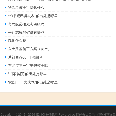
给高考孩子祈福念什么
“锦书赐邑得乌衣”的出处是哪里
考六级必须先考四级吗
平行志愿的省份有哪些
哦吼什么梗
灰土路基施工方案（灰土）
梦幻西游5开什么组合
东北过年一定要包饺子吗
“旧家坊院”的出处是哪里
“须知一一丈夫气”的出处是哪里
Copyright © 2012 - 2026
四川仪器信息港
Powered by
网站分类目录
|
精选推荐文章