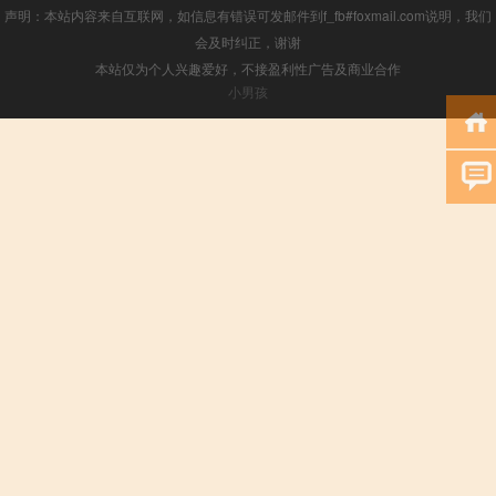
声明：本站内容来自互联网，如信息有错误可发邮件到f_fb#foxmail.com说明，我们
会及时纠正，谢谢
本站仅为个人兴趣爱好，不接盈利性广告及商业合作
小男孩