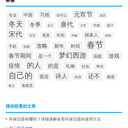
元宵节
习俗
中国
专业
你可以
农历
冬天
唐代
冬季
学校
孩子
员工
大学
宋代
很多人
年初
寓意
宝宝
年龄
您的
春节
攻略
新年
时间
手机
技能
梦幻西游
春节期间
游戏
是一个
汤圆
的人
疫情
的是
礼物
红包
考试
自己的
诗人
还不
英语
都是
诗词
黄庭坚
释义
猜你想看的文章
环保仪器有哪些？详细讲解各类环保仪器的使用方法
剑三称号攻略