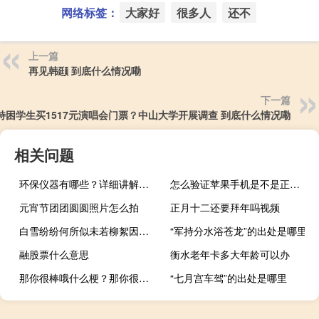
网络标签：
大家好
很多人
还不
上一篇
再见韩颋 到底什么情况嘞
下一篇
特困学生买1517元演唱会门票？中山大学开展调查 到底什么情况嘞
相关问题
环保仪器有哪些？详细讲解各类环保仪器的使用方法
怎么验证苹果手机是不是正品新机（怎么验证苹果手机是不是正品）
元宵节团团圆圆照片怎么拍
正月十二还要拜年吗视频
白雪纷纷何所似未若柳絮因风起翻译成现代文
“军持分水浴苍龙”的出处是哪里
融股票什么意思
衡水老年卡多大年龄可以办
那你很棒哦什么梗？那你很棒哦是什么意思什么梗
“七月宫车驾”的出处是哪里
公文包是什么