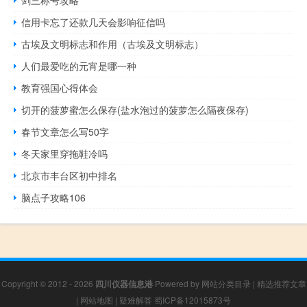
信用卡忘了还款几天会影响征信吗
古埃及文明标志和作用（古埃及文明标志）
人们最爱吃的元宵是哪一种
教育强国心得体会
切开的菠萝蜜怎么保存(盐水泡过的菠萝怎么隔夜保存)
春节文章怎么写50字
冬天家里穿拖鞋冷吗
北京市丰台区初中排名
脑点子攻略106
Copyright © 2012 - 2026
四川仪器信息港
Powered by
网站分类目录
|
精选推荐文章
|
网站地图
|
疑难解答
蜀ICP备12015873号