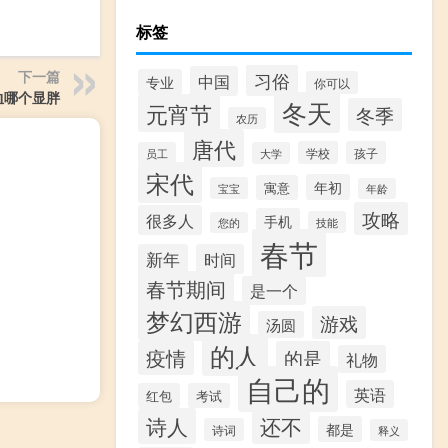
标签
下一篇
习俗
中国
专业
你可以
恤哪个显胖
冬天
元宵节
冬季
农历
唐代
学校
孩子
员工
大学
宋代
年初
寓意
宝宝
年龄
攻略
很多人
手机
技能
您的
春节
新年
时间
春节期间
是一个
梦幻西游
游戏
汤圆
的人
疫情
的是
礼物
自己的
英语
红包
考试
诗人
还不
都是
诗词
释义