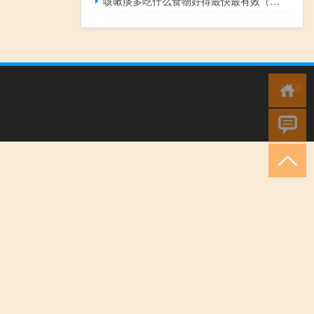
咳嗽痰多吃什么食物好得最快最有效（咳嗽痰多）
小男孩