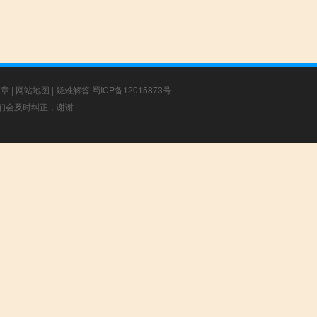
文章
|
网站地图
|
疑难解答
蜀ICP备12015873号
，我们会及时纠正，谢谢