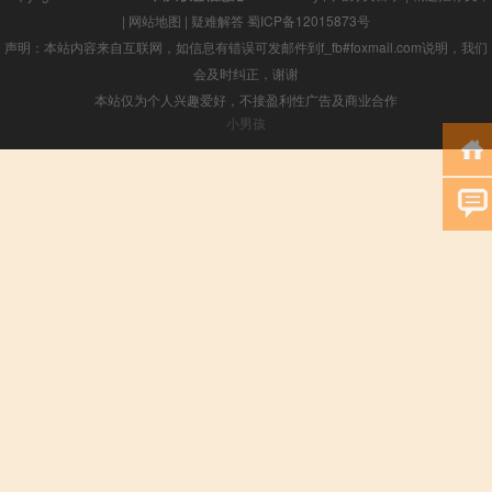
|
网站地图
|
疑难解答
蜀ICP备12015873号
声明：本站内容来自互联网，如信息有错误可发邮件到f_fb#foxmail.com说明，我们
会及时纠正，谢谢
本站仅为个人兴趣爱好，不接盈利性广告及商业合作
小男孩