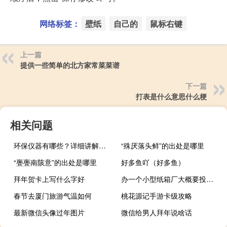
网络标签：
壁纸
自己的
鼠标右键
上一篇
提供一些简单的北方家常菜菜谱
下一篇
打表是什么意思什么梗
相关问题
环保仪器有哪些？详细讲解各类环保仪器的使用方法
“殊厌落头鲜”的出处是哪里
“亹亹南陔意”的出处是哪里
好多鱼吖（好多鱼）
拜年贺卡上写什么字好
办一个小型纸箱厂大概要投资多少钱
春节去厦门旅游气温如何
桃花源记手游卡级攻略
最新微信头像过年图片
微信给男人拜年说啥话