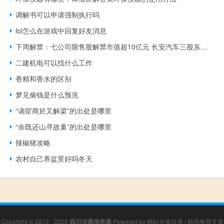
调解书可以申请强制执行吗
lol怎么在游戏中回复好友消息
下周解禁：七公司限售股解禁市值超10亿元 长安汽车三股东承诺不减持
二建机电可以找什么工作
香精和香水的区别
梦见偷钱是什么预兆
“谪宦商於又解梁”的出处是哪里
“余既还山寻故巢”的出处是哪里
辣椒猪攻略
农村自己养盆景好吗冬天
Copyright © 2012 - 2026
四川仪器信息港
Powered by
网站分类目录
|
精选推荐文章