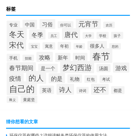
标签
元宵节
习俗
中国
专业
你可以
农历
冬天
唐代
冬季
学校
孩子
员工
大学
宋代
很多人
年初
寓意
宝宝
年龄
您的
春节
攻略
新年
时间
手机
技能
梦幻西游
春节期间
游戏
是一个
汤圆
的人
疫情
的是
礼物
红包
考试
自己的
诗人
还不
英语
都是
诗词
黄庭坚
释义
猜你想看的文章
环保仪器有哪些？详细讲解各类环保仪器的使用方法