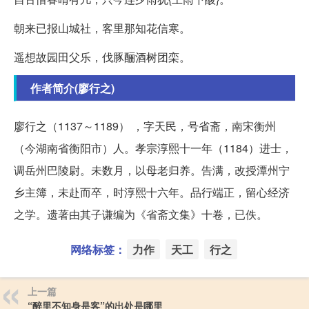
朝来已报山城社，客里那知花信寒。
遥想故园田父乐，伐豚酾酒树团栾。
作者简介(廖行之)
廖行之（1137～1189） ，字天民，号省斋，南宋衡州
（今湖南省衡阳市）人。孝宗淳熙十一年（1184）进士，
调岳州巴陵尉。未数月，以母老归养。告满，改授潭州宁
乡主簿，未赴而卒，时淳熙十六年。品行端正，留心经济
之学。遗著由其子谦编为《省斋文集》十卷，已佚。
网络标签：
力作
天工
行之
上一篇
“醉里不知身是客”的出处是哪里