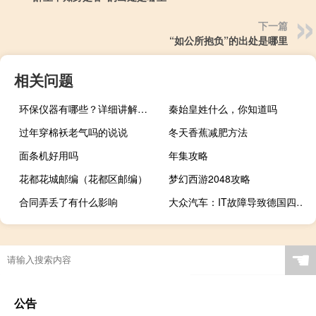
下一篇
“如公所抱负”的出处是哪里
相关问题
环保仪器有哪些？详细讲解各类环保仪器的使用方法
秦始皇姓什么，你知道吗
过年穿棉袄老气吗的说说
冬天香蕉减肥方法
面条机好用吗
年集攻略
花都花城邮编（花都区邮编）
梦幻西游2048攻略
合同弄丢了有什么影响
大众汽车：IT故障导致德国四家工厂停产
梦幻西游花圃哪里买
☚
公告