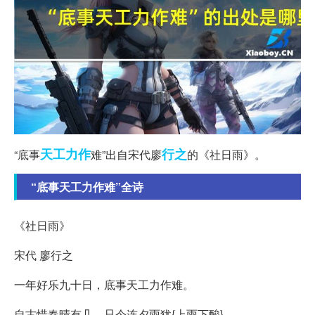
天工
力作
行之
“底事
难”出自宋代廖
的《社日雨》。
“底事天工力作难”全诗
《社日雨》
宋代 廖行之
一年好乐九十日，底事天工力作难。
自古惜春晴有几，只今连夕雨犹{上雨下酸}。