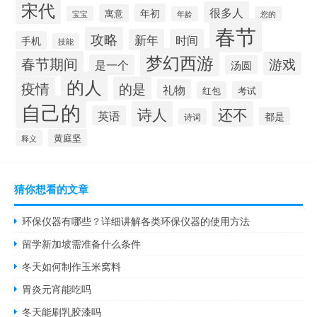
宋代
很多人
年初
寓意
宝宝
年龄
您的
春节
攻略
新年
时间
手机
技能
梦幻西游
春节期间
游戏
是一个
汤圆
的人
疫情
的是
礼物
红包
考试
自己的
诗人
还不
英语
都是
诗词
黄庭坚
释义
猜你想看的文章
环保仪器有哪些？详细讲解各类环保仪器的使用方法
留学新加坡需准备什么条件
冬天如何制作玉米窝料
胃炎元宵能吃吗
冬天能刷乳胶漆吗