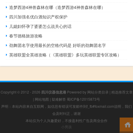
造梦西游4神兽森林在哪（造梦西游4神兽森林在哪）
四川加强名优白酒知识产权保护
儿媳妇怀孕了婆婆怎么说关心的话
春节德格旅游攻略
劲舞团名字使用最长的空格代码是 好听的劲舞团名字
英雄联盟全英雄攻略（《英雄联盟》多玩英雄联盟专区攻略）
Copyright © 2012 - 2026
四川仪器信息港
Powered by
网站分类目录
|
精选推荐文章
|
网站地图
|
疑难解答
蜀ICP备12015873号
声明：本站内容来自互联网，如信息有错误可发邮件到f_fb#foxmail.com说明，我们
会及时纠正，谢谢
本站仅为个人兴趣爱好，不接盈利性广告及商业合作
小男孩