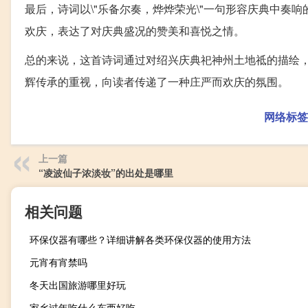
最后，诗词以\"乐备尔奏，烨烨荣光\"一句形容庆典中
欢庆，表达了对庆典盛况的赞美和喜悦之情。
总的来说，这首诗词通过对绍兴庆典祀神州土地祗的描绘
辉传承的重视，向读者传递了一种庄严而欢庆的氛围。
网络标签
上一篇
“凌波仙子浓淡妆”的出处是哪里
相关问题
环保仪器有哪些？详细讲解各类环保仪器的使用方法
元宵有宵禁吗
冬天出国旅游哪里好玩
家乡过年吃什么东西好吃