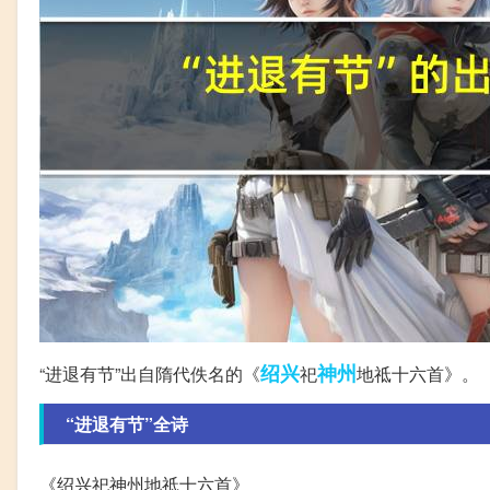
绍兴
神州
“进退有节”出自隋代佚名的《
祀
地祗十六首》。
“进退有节”全诗
《绍兴祀神州地祗十六首》