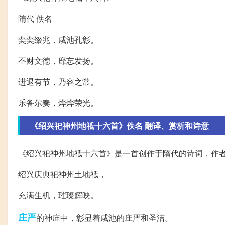
隋代 佚名
奕奕缀兆，咸池孔彰。
丕财文德，靡忘发扬。
进退有节，乃容之常。
乐备尔奏，烨烨荣光。
《绍兴祀神州地祗十六首》佚名 翻译、赏析和诗意
《绍兴祀神州地祗十六首》是一首创作于隋代的诗词，作
绍兴庆典祀神州土地祗，
充满生机，璀璨辉映。
庄严
的神庙中，彰显着咸池的庄严和圣洁。