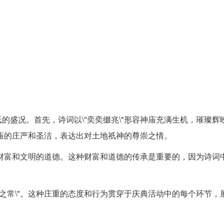
的盛况。首先，诗词以\"奕奕缀兆\"形容神庙充满生机，璀璨辉
神庙的庄严和圣洁，表达出对土地祇神的尊崇之情。
富的财富和文明的道德。这种财富和道德的传承是重要的，因为诗词
容之常\"。这种庄重的态度和行为贯穿于庆典活动中的每个环节，