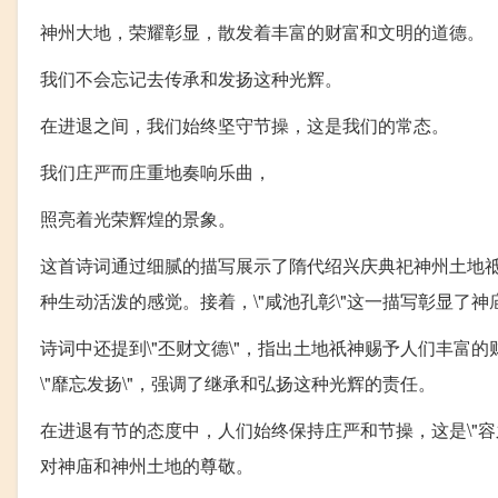
神州大地，荣耀彰显，散发着丰富的财富和文明的道德。
我们不会忘记去传承和发扬这种光辉。
在进退之间，我们始终坚守节操，这是我们的常态。
我们庄严而庄重地奏响乐曲，
照亮着光荣辉煌的景象。
这首诗词通过细腻的描写展示了隋代绍兴庆典祀神州土地祗
种生动活泼的感觉。接着，\"咸池孔彰\"这一描写彰显了
诗词中还提到\"丕财文德\"，指出土地祇神赐予人们丰
\"靡忘发扬\"，强调了继承和弘扬这种光辉的责任。
在进退有节的态度中，人们始终保持庄严和节操，这是\"
对神庙和神州土地的尊敬。