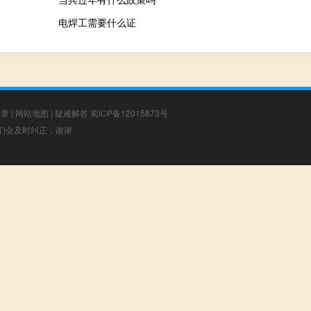
电焊工需要什么证
文章
|
网站地图
|
疑难解答
蜀ICP备12015873号
，我们会及时纠正，谢谢