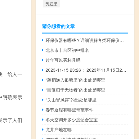
黄庭坚
猜你想看的文章
环保仪器有哪些？详细讲解各类环保仪器的使用方法
北京市丰台区初中排名
过年可以买杯具吗
2023-11-15 23:26： 2023年11月15日23:26接交警通知,沧榆高速神府段神木北、永兴、石马川收费站入口对大货车开启一个车道通行。 ​​​
映，给人一
“藕梢逆入银塘里”的出处是哪里
“而复归于无物者”的出处是哪里
中明确表示
“关山冒风露”的出处是哪里
春节返程有哪些奇葩事件
冬天空调开多少度适合宝宝
展示了人们
龙井产地在哪