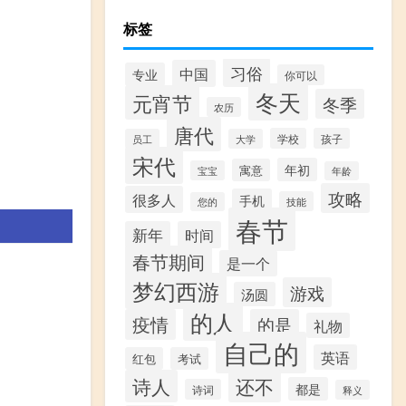
标签
习俗
中国
专业
你可以
冬天
元宵节
冬季
农历
唐代
学校
孩子
员工
大学
宋代
年初
寓意
宝宝
年龄
攻略
很多人
手机
技能
您的
春节
新年
时间
春节期间
是一个
梦幻西游
游戏
汤圆
的人
疫情
的是
礼物
自己的
英语
红包
考试
诗人
还不
都是
诗词
释义