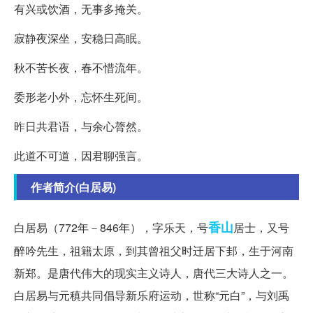
有兴或饮酒，无事多掩关。
寂静夜深坐，安稳日高眠。
秋不苦长夜，春不惜流年。
委形老小外，忘怀生死间。
昨日共君语，与余心膂然。
此道不可道，因君聊强言。
作者简介(白居易)
香山
白居易（772年－846年），字乐天，号
居士，又号
醉吟先生，祖籍太原，到其曾祖父时迁居下邽，生于河南
新郑。是唐代伟大的现实主义诗人，唐代三大诗人之一。
白居易与元稹共同倡导新乐府运动，世称“元白”，与刘禹