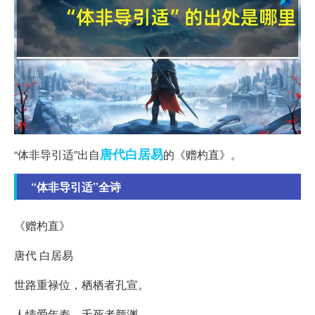
唐代
白居易
“体非导引适”出自
的《赠杓直》。
“体非导引适”全诗
《赠杓直》
唐代 白居易
世路重禄位，栖栖者孔宣。
人情爱年寿，夭死者颜渊。