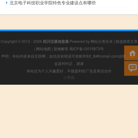
北京电子科技职业学院特色专业建设点有哪些
Copyright © 2012 - 2026
四川仪器信息港
Powered by
网站分类目录
|
精选推荐文章
|
网站地图
|
疑难解答
蜀ICP备12015873号
声明：本站内容来自互联网，如信息有错误可发邮件到f_fb#foxmail.com说明，我们
会及时纠正，谢谢
本站仅为个人兴趣爱好，不接盈利性广告及商业合作
小男孩