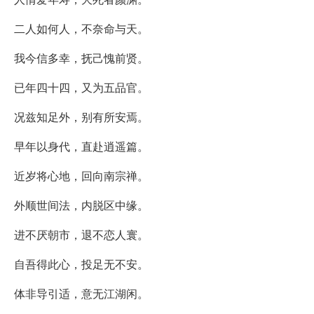
二人如何人，不奈命与天。
我今信多幸，抚己愧前贤。
已年四十四，又为五品官。
况兹知足外，别有所安焉。
早年以身代，直赴逍遥篇。
近岁将心地，回向南宗禅。
外顺世间法，内脱区中缘。
进不厌朝市，退不恋人寰。
自吾得此心，投足无不安。
体非导引适，意无江湖闲。