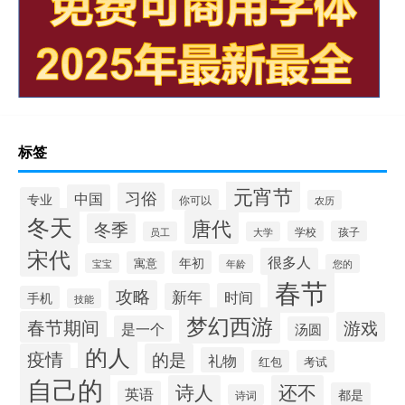
标签
元宵节
习俗
中国
专业
你可以
农历
冬天
唐代
冬季
学校
孩子
员工
大学
宋代
很多人
年初
寓意
宝宝
年龄
您的
春节
攻略
新年
时间
手机
技能
梦幻西游
春节期间
游戏
是一个
汤圆
的人
疫情
的是
礼物
红包
考试
自己的
诗人
还不
英语
都是
诗词