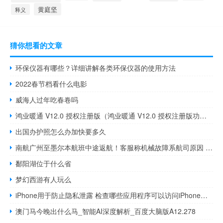
黄庭坚
释义
猜你想看的文章
环保仪器有哪些？详细讲解各类环保仪器的使用方法
2022春节档看什么电影
威海人过年吃春卷吗
鸿业暖通 V12.0 授权注册版（鸿业暖通 V12.0 授权注册版功能简介）
出国办护照怎么办加快要多久
南航广州至墨尔本航班中途返航！客服称机械故障系航司原因 到底什么情况嘞
鄱阳湖位于什么省
梦幻西游有人玩么
iPhone用于防止隐私泄露 检查哪些应用程序可以访问iPhone摄像头和麦克风
澳门马今晚出什么马_智能AI深度解析_百度大脑版A12.278