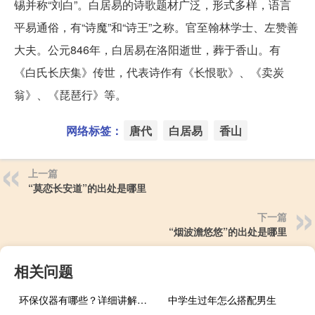
锡并称“刘白”。白居易的诗歌题材广泛，形式多样，语言
平易通俗，有“诗魔”和“诗王”之称。官至翰林学士、左赞善
大夫。公元846年，白居易在洛阳逝世，葬于香山。有
《白氏长庆集》传世，代表诗作有《长恨歌》、《卖炭
翁》、《琵琶行》等。
网络标签：
唐代
白居易
香山
上一篇
“莫恋长安道”的出处是哪里
下一篇
“烟波澹悠悠”的出处是哪里
相关问题
环保仪器有哪些？详细讲解各类环保仪器的使用方法
中学生过年怎么搭配男生