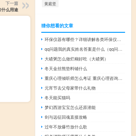
下一篇
黄庭坚
有什么用途
猜你想看的文章
环保仪器有哪些？详细讲解各类环保仪器的使用方法
qq问题我的真实姓名答案是什么（qq问问首页）
大碴粥怎么做烂糊好吃（大碴粥）
冬天金丝熊垫料铺什么
重庆心理倾听师怎么考证 重庆心理咨询师培训
元宵节去父母家带什么礼物
冬天能买猫吗
梦幻西游宝宝怎么还原潜能
剑与远征回魂直接攻略
过年不放爆竹放什么歌