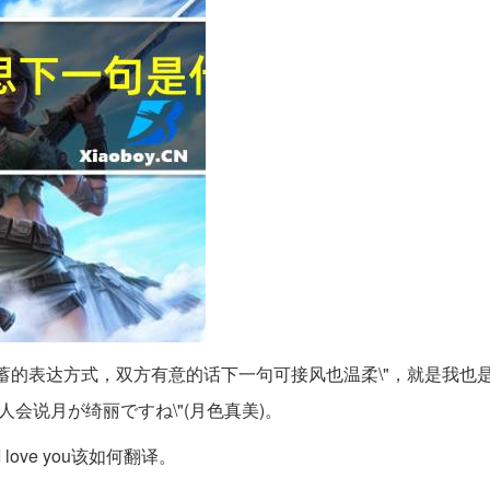
蓄的表达方式，双方有意的话下一句可接风也温柔\"，就是我也是
会说月が绮丽ですね\"(月色真美)。
ve you该如何翻译。