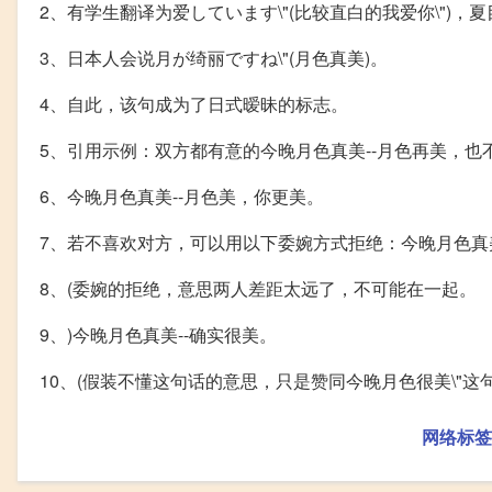
2、有学生翻译为爱しています\"(比较直白的我爱你\")
3、日本人会说月が绮丽ですね\"(月色真美)。
4、自此，该句成为了日式暧昧的标志。
5、引用示例：双方都有意的今晚月色真美--月色再美，也
6、今晚月色真美--月色美，你更美。
7、若不喜欢对方，可以用以下委婉方式拒绝：今晚月色真
8、(委婉的拒绝，意思两人差距太远了，不可能在一起。
9、)今晚月色真美--确实很美。
10、(假装不懂这句话的意思，只是赞同今晚月色很美\"
网络标签