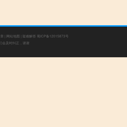
文章
|
网站地图
|
疑难解答
蜀ICP备12015873号
，我们会及时纠正，谢谢