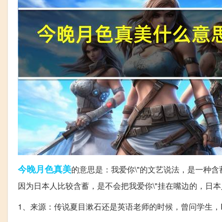
今晚
月色
真美
的意思是：我爱你\"的文艺说法，是一种含
因为日本人比较含蓄，是不会把我爱你\"挂在嘴边的，日本人
1、来源：传说夏目漱石还是英语老师的时候，曾问学生，I lo