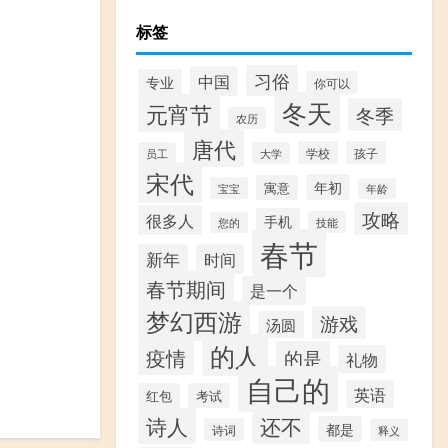
标签
习俗
中国
专业
你可以
冬天
元宵节
冬季
农历
唐代
学校
孩子
员工
大学
宋代
年初
寓意
宝宝
年龄
攻略
很多人
手机
技能
您的
春节
新年
时间
春节期间
是一个
梦幻西游
游戏
汤圆
的人
疫情
的是
礼物
自己的
英语
红包
考试
诗人
还不
都是
诗词
释义