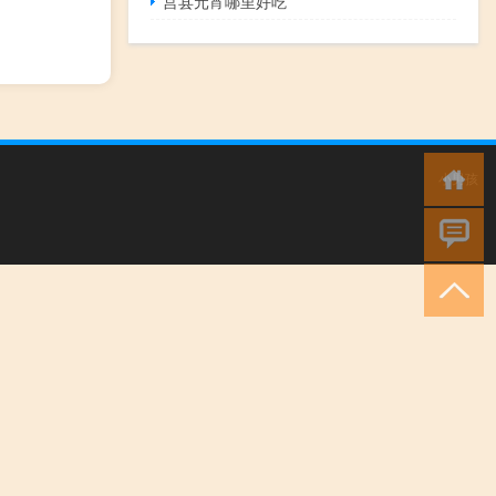
莒县元宵哪里好吃
小男孩