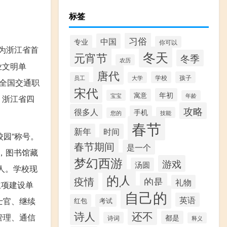
标签
习俗
中国
专业
你可以
成为浙江省首
冬天
元宵节
冬季
农历
业文明单
唐代
学校
孩子
员工
大学
全国交通职
宋代
年初
寓意
宝宝
年龄
、浙江省四
攻略
很多人
手机
技能
您的
春节
新年
时间
校园”称号。
春节期间
是一个
元，图书馆藏
梦幻西游
游戏
汤圆
余人。学校现
的人
疫情
的是
礼物
立项建设单
自己的
英语
士官、继续
红包
考试
诗人
还不
管理、通信
都是
诗词
释义