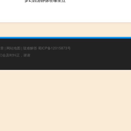
梦幻西游静脉在哪里点
文章
|
网站地图
|
疑难解答
蜀ICP备12015873号
，我们会及时纠正，谢谢