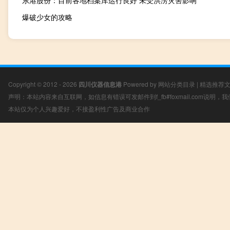
东港股份：目前各地档案库运行良好 未受洪涝灾害影响
爆破少女的攻略
Copyright © 2012 - 2026
四川仪器信息港
Powered by
网站分类目录
|
精选推荐
声明：本站内容来自互联网，如信息有错误可发邮件到f_fb#foxmail.com说明
本站仅为个人兴趣爱好，不接盈利性广告及商业合作