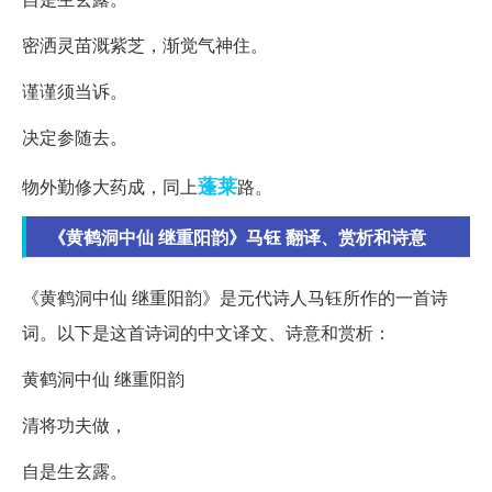
密洒灵苗溉紫芝，渐觉气神住。
谨谨须当诉。
决定参随去。
蓬莱
物外勤修大药成，同上
路。
《黄鹤洞中仙 继重阳韵》马钰 翻译、赏析和诗意
《黄鹤洞中仙 继重阳韵》是元代诗人马钰所作的一首诗
词。以下是这首诗词的中文译文、诗意和赏析：
黄鹤洞中仙 继重阳韵
清将功夫做，
自是生玄露。