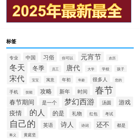
标签
元宵节
习俗
中国
专业
你可以
农历
冬天
唐代
冬季
学校
孩子
员工
大学
宋代
很多人
年初
寓意
宝宝
年龄
您的
春节
攻略
新年
时间
手机
技能
梦幻西游
春节期间
游戏
是一个
汤圆
的人
疫情
的是
礼物
红包
考试
自己的
诗人
还不
英语
都是
诗词
黄庭坚
释义