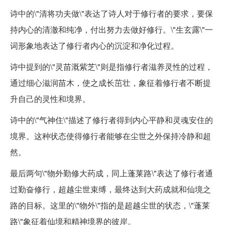
诗中的\"清将功夫做\"表达了诗人对于修行者的要求，要保
持内心的清澈和纯净，付出努力去做好修行。\"生玄露\"一
词形象地表达了修行者内心的沉淀和净化过程。
诗中提到的\"灵苗溉紫芝\"则是指修行者滋养灵性的过程，
通过细心滋润苗木，使之成长茁壮，象征着修行者不断提
升自己的灵性和境界。
诗中的\"气神住\"描述了修行者得到内心平静和灵魂安住的
境界。这种状态使得修行者能够在尘世之外保持冷静和超
然。
最后两句\"物外勤修大药成，同上蓬莱路\"表达了修行者通
过勤奋修行，超越尘世束缚，最终达到大药成就和仙境之
路的目标。这里的\"物外\"指的是超越尘世的状态，\"蓬莱
路\"象征着仙境和精神境界的彼岸。