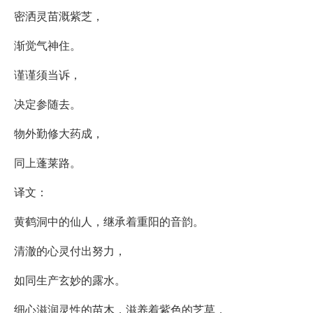
密洒灵苗溉紫芝，
渐觉气神住。
谨谨须当诉，
决定参随去。
物外勤修大药成，
同上蓬莱路。
译文：
黄鹤洞中的仙人，继承着重阳的音韵。
清澈的心灵付出努力，
如同生产玄妙的露水。
细心滋润灵性的苗木，滋养着紫色的芝草，