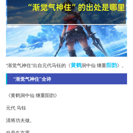
黄鹤
阳韵
“渐觉气神住”出自元代马钰的《
洞中仙 继重
》。
“渐觉气神住”全诗
《黄鹤洞中仙 继重阳韵》
元代 马钰
清将功夫做。
自是生玄露。