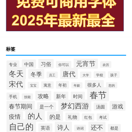
标签
元宵节
习俗
中国
专业
你可以
农历
冬天
唐代
冬季
学校
孩子
员工
大学
宋代
很多人
年初
寓意
宝宝
年龄
您的
春节
攻略
新年
时间
手机
技能
梦幻西游
春节期间
游戏
是一个
汤圆
的人
疫情
的是
礼物
红包
考试
自己的
诗人
还不
英语
都是
诗词