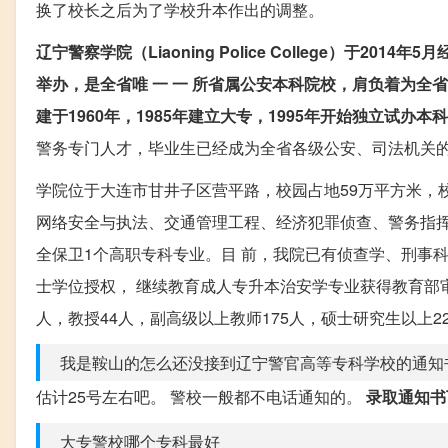
换了校长之后为了学校升本作出的调整。
辽宁警察学院（Liaoning Police College）
举办，是全省唯 一 一 所省属公安本科院校，肩负着为
建于1960年，1985年建立大专，1995年开始独立试办本
警务专门人才，毕业生已经成为全省各级公安、司法机关
学院位于大连市甘井子区营平路，校园占地59万平方米，校
网络安全与执法、交通管理工程、经济犯罪侦查、警务指挥
全保卫1个高职专科专业。目 前，我院已有侦查学、刑事
士学位授权， 继续教育成人专升本治安学专业获得教育部审批
人，教授44人，副高级以上教师175人，硕士研究生以上22
我是鞍山的怎么还没接到辽宁警官高等专科学校的通知
估计25号左右吧。 警校一般都不电话通知的。
录取通知书
大专警校哪个专科最好