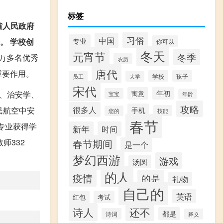
标签
宁省人民政府
习俗
中国
专业
任。
学校创
你可以
冬天
元宵节
冬季
万多名优秀
农历
唐代
重要作用。
学校
孩子
员工
大学
宋代
年初
寓意
术、治安学、
宝宝
年龄
攻略
很多人
民航空中安
手机
技能
您的
春节
专业获得学
新年
时间
春节期间
师332
是一个
梦幻西游
游戏
汤圆
的人
疫情
的是
礼物
自己的
英语
红包
考试
诗人
还不
都是
诗词
释义