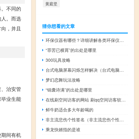
黄庭坚
科。不同的
的人。而选
猜你想看的文章
方向，并且
环保仪器有哪些？详细讲解各类环保仪器的使用方法
“罪罟已横罥”的出处是哪里
300玩具攻略
台式电脑屏幕闪烁怎样解决（台式电脑屏幕闪烁）
梦幻恋舞玩法攻略
查、治安管
“锦囊诗满”的出处是哪里
保毕业生能
在线刷空间访客的网站 刷qq空间访客软件(刷qq空间访客量的网站)
鲜牛奶适合多大年龄喝的
非主流悲伤个性签名（非主流悲伤个性签名）
乘龙快婿指的是谁
校期间有机