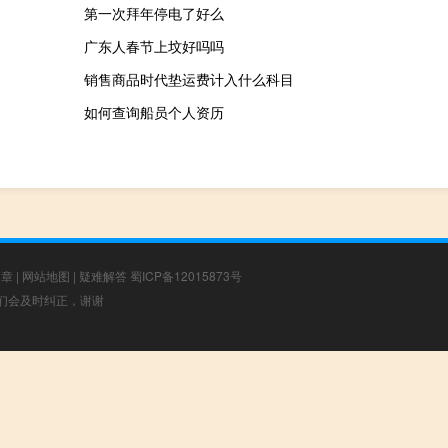
第一次拜年停电了好么
广东人春节上坟好吗吗
销售商品时代垫运费计入什么科目
如何查询船员个人资历
文章
|
网站地图
|
疑难解答
蜀ICP备12015873号
，我们会及时纠正，谢谢